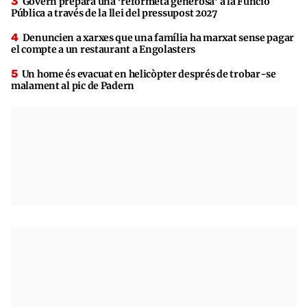
Govern prepara una ‘reformeta generosa’ a la Funció
Pública a través de la llei del pressupost 2027
Denuncien a xarxes que una família ha marxat sense pagar
el compte a un restaurant a Engolasters
Un home és evacuat en helicòpter després de trobar-se
malament al pic de Padern