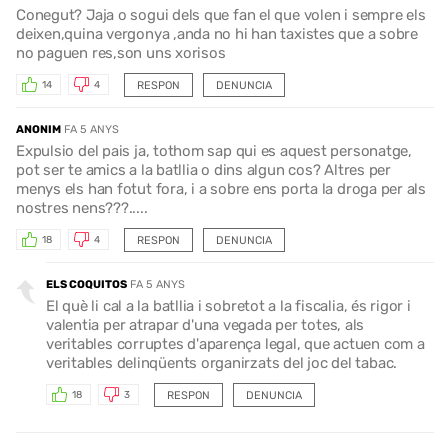
Conegut? Jaja o sogui dels que fan el que volen i sempre els
deixen,quina vergonya ,anda no hi han taxistes que a sobre
no paguen res,son uns xorisos
RESPON
DENUNCIA
14
4
ANONIM
FA 5 ANYS
Expulsio del pais ja, tothom sap qui es aquest personatge,
pot ser te amics a la batllia o dins algun cos? Altres per
menys els han fotut fora, i a sobre ens porta la droga per als
nostres nens???.....
RESPON
DENUNCIA
18
4
ELS COQUITOS
FA 5 ANYS
El què li cal a la batllia i sobretot a la fiscalia, és rigor i
valentia per atrapar d'una vegada per totes, als
veritables corruptes d'aparença legal, que actuen com a
veritables delinqüents organirzats del joc del tabac.
RESPON
DENUNCIA
18
3