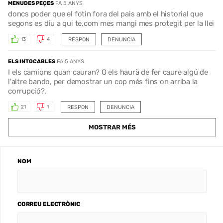
MENUDES PEÇES
FA 5 ANYS
doncs poder que el fotin fora del pais amb el historial que
segons es diu a qui te,com mes mangi mes protegit per la llei
RESPON
DENUNCIA
13
4
ELS INTOCABLES
FA 5 ANYS
I els camions quan cauran? O els haurà de fer caure algú de
l'altre bando, per demostrar un cop més fins on arriba la
corrupció?.
RESPON
DENUNCIA
21
1
MOSTRAR MÉS
NOM
CORREU ELECTRÒNIC