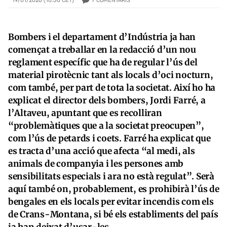
7
COMENTARIS
19/01/2026 (10:50 CET)
Bombers i el departament d’Indústria ja han
començat a treballar en la redacció d’un nou
reglament específic que ha de regular l’ús del
material pirotècnic tant als locals d’oci nocturn,
com també, per part de tota la societat. Així ho ha
explicat el director dels bombers, Jordi Farré, a
l’Altaveu, apuntant que es recolliran
“problemàtiques que a la societat preocupen”,
com l’ús de petards i coets. Farré ha explicat que
es tracta d’una acció que afecta “al medi, als
animals de companyia i les persones amb
sensibilitats especials i ara no està regulat”. Serà
aquí també on, probablement, es prohibirà l’ús de
bengales en els locals per evitar incendis com els
de Crans-Montana, si bé els establiments del país
ja han deixat d’usar-les.