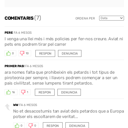
(7)
COMENTARIS
ORDENA PER
PERE
FA 6 MESOS
I venga una llei més i més policies per fer-nos creure. Aviat ni
pets ens podrem tirar pel carrer
RESPON
DENUNCIA
0
10
PRIMER PAS!
FA 6 MESOS
ara nomes falta que prohibeixin els petards i tot tipus de
pirotecnia per sempre, i llavors podrem començar a ser un
pais civilitzat, sense lumpens tirant petardos.
RESPON
DENUNCIA
16
1
WW
FA 6 MESOS
No et desacostumis tan aviat dels petardos que a Europa
potser els escoltarem de veritat...
RESPON
DENUNCIA
0
0