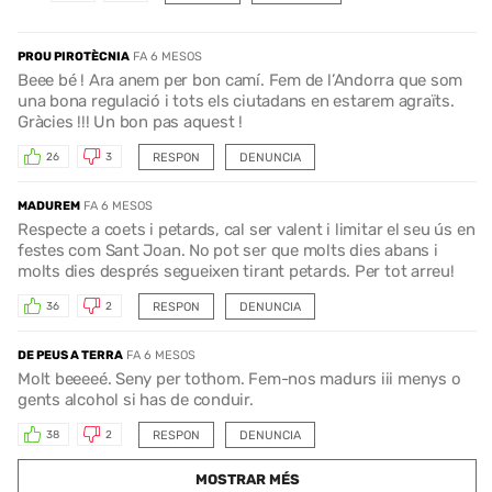
PROU PIROTÈCNIA
FA 6 MESOS
Beee bé ! Ara anem per bon camí. Fem de l’Andorra que som
una bona regulació i tots els ciutadans en estarem agraïts.
Gràcies !!! Un bon pas aquest !
RESPON
DENUNCIA
26
3
MADUREM
FA 6 MESOS
Respecte a coets i petards, cal ser valent i limitar el seu ús en
festes com Sant Joan. No pot ser que molts dies abans i
molts dies després segueixen tirant petards. Per tot arreu!
RESPON
DENUNCIA
36
2
DE PEUS A TERRA
FA 6 MESOS
Molt beeeeé. Seny per tothom. Fem-nos madurs iii menys o
gents alcohol si has de conduir.
RESPON
DENUNCIA
38
2
MOSTRAR MÉS