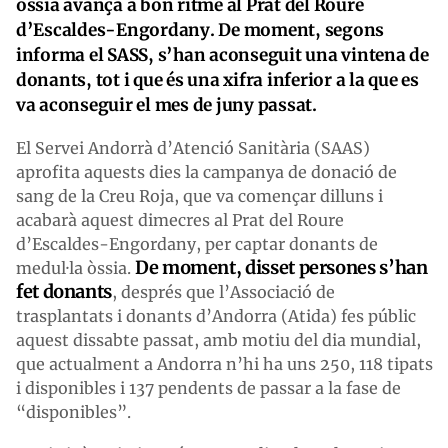
òssia avança a bon ritme al Prat del Roure
d’Escaldes-Engordany. De moment, segons
informa el SASS, s’han aconseguit una vintena de
donants, tot i que és una xifra inferior a la que es
va aconseguir el mes de juny passat.
El Servei Andorrà d’Atenció Sanitària (SAAS)
aprofita aquests dies la campanya de donació de
sang de la Creu Roja, que va començar dilluns i
acabarà aquest dimecres al Prat del Roure
d’Escaldes-Engordany, per captar donants de
De moment, disset persones s’han
medul·la òssia.
fet donants
, després que l’Associació de
trasplantats i donants d’Andorra (Atida) fes públic
aquest dissabte passat, amb motiu del dia mundial,
que actualment a Andorra n’hi ha uns 250, 118 tipats
i disponibles i 137 pendents de passar a la fase de
“disponibles”.