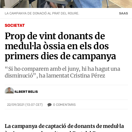
LA CAMPANYA DE DONACIÓ AL PRAT DEL ROURE.
SAAS
SOCIETAT
Prop de vint donants de
medul·la òssia en els dos
primers dies de campanya
“Si ho comparem amb el juny, hi ha hagut una
disminució”, ha lamentat Cristina Pérez
ALBERT BELIS
0
COMENTARIS
22/09/2021 (13:07 CET)
La campanya de captació de donants de medul·la