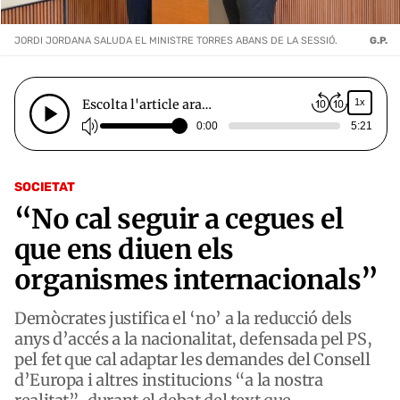
JORDI JORDANA SALUDA EL MINISTRE TORRES ABANS DE LA SESSIÓ.
G.P.
Escolta l'article ara…
1x
0:00
5:21
SOCIETAT
“No cal seguir a cegues el
que ens diuen els
organismes internacionals”
Demòcrates justifica el ‘no’ a la reducció dels
anys d’accés a la nacionalitat, defensada pel PS,
pel fet que cal adaptar les demandes del Consell
d’Europa i altres institucions “a la nostra