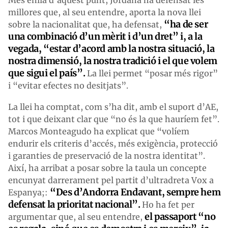
millores que, al seu entendre, aporta la nova llei
“ha de ser
sobre la nacionalitat que, ha defensat,
una combinació d’un mèrit i d’un dret” i, a la
vegada, “
estar d’acord amb la nostra situació, la
nostra dimensió, la nostra tradició i el que
volem
que sigui el país”.
La llei permet “posar més rigor”
i “evitar efectes no desitjats”.
La llei ha comptat, com s’ha dit, amb el suport d’AE,
tot i que deixant clar que “no és la que hauríem fet”.
Marcos Monteagudo ha explicat que “volíem
endurir els criteris d’accés, més exigència, protecció
i garanties de preservació de la nostra identitat”.
Així, ha arribat a posar sobre la taula un concepte
encunyat darrerament pel partit d’ultradreta Vox a
“Des d’Andorra Endavant, sempre hem
Espanya;:
defensat la prioritat nacional”.
Ho ha fet per
el passaport “no
argumentar que, al seu entendre,