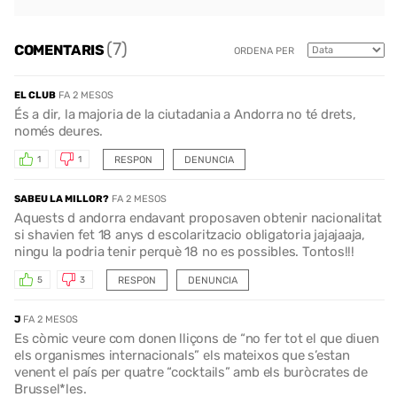
(7)
COMENTARIS
ORDENA PER
EL CLUB
FA 2 MESOS
És a dir, la majoria de la ciutadania a Andorra no té drets,
només deures.
RESPON
DENUNCIA
1
1
SABEU LA MILLOR?
FA 2 MESOS
Aquests d andorra endavant proposaven obtenir nacionalitat
si shavien fet 18 anys d escolaritzacio obligatoria jajajaaja,
ningu la podria tenir perquè 18 no es possibles. Tontos!!!
RESPON
DENUNCIA
5
3
J
FA 2 MESOS
Es còmic veure com donen lliçons de “no fer tot el que diuen
els organismes internacionals” els mateixos que s’estan
venent el país per quatre “cocktails” amb els buròcrates de
Brussel*les.