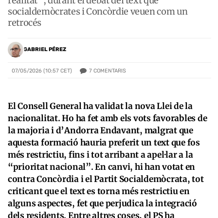
realitat”, durant el debat del text que
socialdemòcrates i Concòrdie veuen com un
retrocés
GABRIEL PÉREZ
7
COMENTARIS
07/05/2026 (10:57 CET)
El Consell General ha validat la nova Llei de la
nacionalitat. Ho ha fet amb els vots favorables de
la majoria i d’Andorra Endavant, malgrat que
aquesta formació hauria preferit un text que fos
més restrictiu, fins i tot arribant a apel·lar a la
“prioritat nacional”. En canvi, hi han votat en
contra Concòrdia i el Partit Socialdemòcrata, tot
criticant que el text es torna més restrictiu en
alguns aspectes, fet que perjudica la integració
dels residents. Entre altres coses, el PS ha