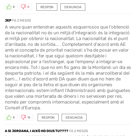
RESPON
DENUNCIA
8
0
JEP
FA 2 MESOS
A veure quan entendran aquests esquerrosos que l'obtenció
de la nacionalitat no és un mitjà d'integració: és la integració
el mitjà per obtenir la nacionalitat. La nacionalitat és el punt
d'arribada, no de sortida... . Completament d'acord amb AE
amb el concepte de prioritat nacional: s'ha de posar en valor
la nacionalitat, i fer que sigui quelcom desitjable i
aspiracional per a l'estranger, que l'empenyi a integrar-se
encara més. Tot i que no em fio gens de la Montané: un dia es
desperta patriota, i el dia següent és la més anarcoliberal del
barri... I estic d'acord amb DA quan diuen que no hem de
seguir al peu de la lletra el que diuen els organismes
internacionals: estem inflant l'Administració amb guinguetes
que valen una morterada de diners i no serveixen per res,
només per compromís internacional, especialment amb el
Consell d'Europa.
RESPON
DENUNCIA
8
16
A SI JORDANA, I AIXÒ HO DIUS TU????
FA 2 MESOS