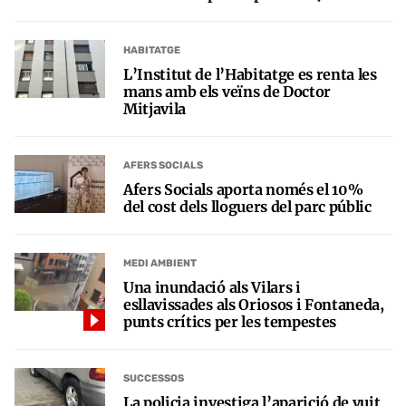
HABITATGE
L’Institut de l’Habitatge es renta les
mans amb els veïns de Doctor
Mitjavila
AFERS SOCIALS
Afers Socials aporta només el 10%
del cost dels lloguers del parc públic
MEDI AMBIENT
Una inundació als Vilars i
esllavissades als Oriosos i Fontaneda,
punts crítics per les tempestes
SUCCESSOS
La policia investiga l’aparició de vuit