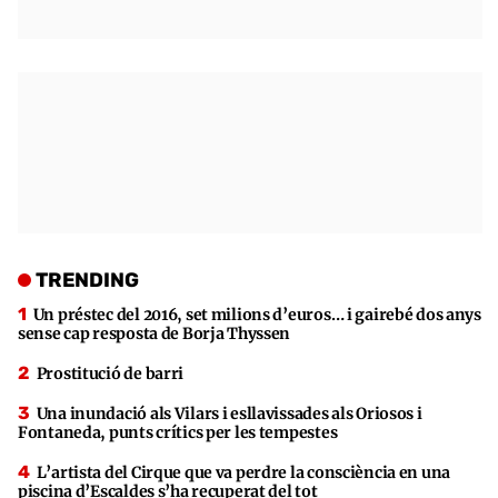
TRENDING
Un préstec del 2016, set milions d’euros… i gairebé dos anys
sense cap resposta de Borja Thyssen
Prostitució de barri
Una inundació als Vilars i esllavissades als Oriosos i
Fontaneda, punts crítics per les tempestes
L’artista del Cirque que va perdre la consciència en una
piscina d’Escaldes s’ha recuperat del tot