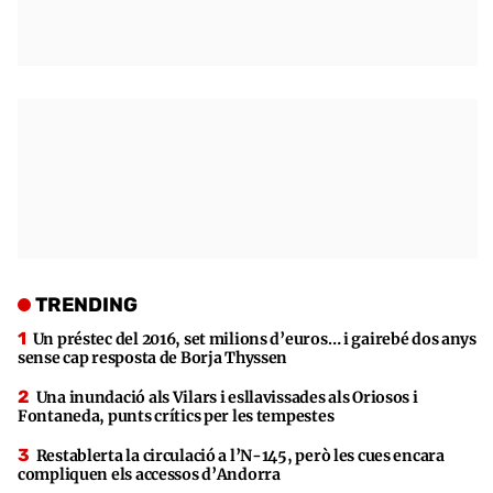
TRENDING
Un préstec del 2016, set milions d’euros… i gairebé dos anys
sense cap resposta de Borja Thyssen
Una inundació als Vilars i esllavissades als Oriosos i
Fontaneda, punts crítics per les tempestes
Restablerta la circulació a l’N-145, però les cues encara
compliquen els accessos d’Andorra