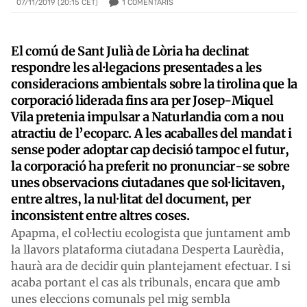
1
COMENTARIS
07/11/2019 (20:15 CET)
El comú de Sant Julià de Lòria ha declinat
respondre les al·legacions presentades a les
consideracions ambientals sobre la tirolina que la
corporació liderada fins ara per Josep-Miquel
Vila pretenia impulsar a Naturlandia com a nou
atractiu de l’ecoparc. A les acaballes del mandat i
sense poder adoptar cap decisió tampoc el futur,
la corporació ha preferit no pronunciar-se sobre
unes observacions ciutadanes que sol·licitaven,
entre altres, la nul·litat del document, per
inconsistent entre altres coses.
Apapma, el col·lectiu ecologista que juntament amb
la llavors plataforma ciutadana Desperta Laurèdia,
haurà ara de decidir quin plantejament efectuar. I si
acaba portant el cas als tribunals, encara que amb
unes eleccions comunals pel mig sembla