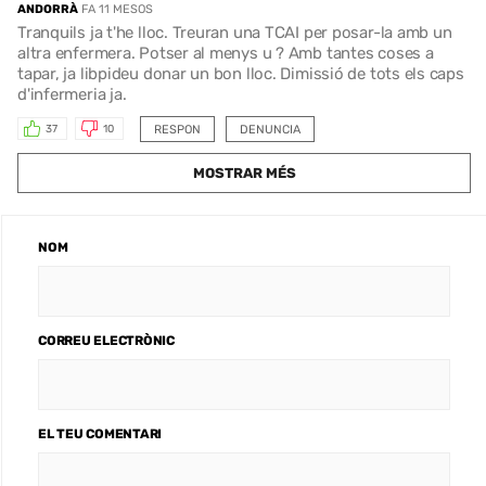
ANDORRÀ
FA 11 MESOS
Tranquils ja t'he lloc. Treuran una TCAI per posar-la amb un
altra enfermera. Potser al menys u ? Amb tantes coses a
tapar, ja libpideu donar un bon lloc. Dimissió de tots els caps
d'infermeria ja.
RESPON
DENUNCIA
37
10
MOSTRAR MÉS
NOM
CORREU ELECTRÒNIC
EL TEU COMENTARI