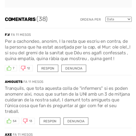
(38)
COMENTARIS
ORDENA PER
F.V
FA 11 MESOS
Per a cachondeo, anonim, I la resta que escriu en contra, de
la persona que ha estat assetjada per la cap, el Mur: ole ole!,,!
si sou del gremi de la sanitat que Déu ens agafi confessats ,
quina empatía, quina ràbia que mostreu , quina gent !
RESPON
DENUNCIA
7
12
AMIGUETS
FA 11 MESOS
Tranquils, que tota aquesta colla de "infermers" si es poden
anomenr aixi, nous que surten de la UNI amb un 3 de mitjana
cuidaran de la nostra salut. I damunt tots amiguets que
l'única cosa que fan és preguntar al gpr com fer el seu
treball.
RESPON
DENUNCIA
54
13
AXE
FA 11 MESOS