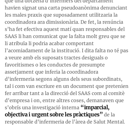
què una dotzena d’infermers del departament
havien signat una carta pseudoanònima denunciant
les males praxis que suposadament utilitzaria la
coordinadora ara dimissionària. De fet, la renúncia
s’ha fet efectiva aquest matí quan responsables del
SAAS li han comunicat que la falta molt greu que se
li atribuïa li podria acabar comportant
l’acomiadament de la institució. I dita falta no té pas
a veure amb els suposats tractes desiguals o
favoritismes o les conductes de presumpte
assetjament que inferia la coordinadora
d’infermeria segons alguns dels seus subordinats,
tal i com van escriure en un document que pretenien
fer arribar tant a la direcció del SAAS com al comitè
d’empresa i on, entre altres coses, demanaven que
“imparcial,
s’obrís una investigació interna
objectiva i urgent sobre les pràctiques”
de la
responsable d’infermeria de l’àrea de Salut Mental.