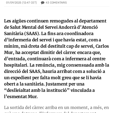
43
COMENTARIS
01/09/2025 (12:47 CET)
Les aigües continuen remogudes al departament
de Salut Mental del Servei Andorrà d’Atenció
Sanitària (SAAS). La fins ara coordinadora
d’infermeria del servei i que havia estat, com a
mínim, mà dreta del destituït cap de servei, Carlos
Mur, ha acceptat dimitir del càrrec encara que,
d’entrada, continuarà com a infermera al centre
hospitalari. La renúncia, mig consensuada amb la
direcció del SAAS, hauria arribat com a solució a
un expedient per falta molt greu que se li havia
obert a la sanitària. Justament per una
“deslleialtat amb la institució” vinculada a
l’esmentat Mur.
La sortida del càrrec arriba en un moment, a més, en