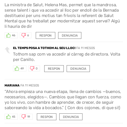
La ministra de Salut, Helena Mas, permet que la mandrosa,
sense talent i que va accedir al lloc per endoll de la Bernada
destitueixi per uns motius tan frívols la referent de Salut
Mental que ha treballat per modernitzar aquest servei? Algú
li hauria de dir
RESPON
DENUNCIA
46
6
EL TEMPS POSA A TOTHOM AL SEU LLOC!
FA 11 MESOS
Tothom sap com va accedir al càrreg de directora. Volta
per Canillo.
RESPON
DENUNCIA
49
0
MARIANA
FA 11 MESOS
“Ahora empieza una nueva etapa, llena de cambios —buenos,
necesarios, elegidos—. Cambios que llegan con fuerza, como
yo los vivo, con hambre de aprender, de crecer, de seguir
saboreando la vida a bocados.” ( Con dos cojones, di que si!)
RESPON
DENUNCIA
45
19