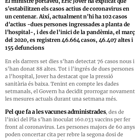
El ministre portaveu, Eric Jover ha explicat que
s'estabilitzen els casos actius de coronavirus en
un centenar. Així, actualment n'hi ha 102 casos
d'actius -dues persones ingressades a planta de
l'hospital-, i des de l'inici de la pandèmia, el març
del 2020, es registren 46.664 casos, 46.407 altes i
155 defuncions
En els darrers set dies s'han detectat 76 casos nous i
s'han donat 88 altes. Tot i l'ingrés de dues persones
a l'hospital, Jover ha destacat que la pressió
sanitària és baixa. Tenint en compte les dades
setmanals, el Govern ha decidit prorrogar novament
les mesures actuals durant una setmana més.
Pel que fa a les vacunes administrades
, des de
l’inici del Pla s’han inoculat 160.033 vaccins per fer
front al coronavirus. Les persones majors de 60 anys
poden concertar cita per rebre la segona dosi de