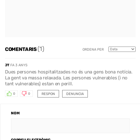
(1)
COMENTARIS
ORDENA PER
JT
FA 3 ANYS
Dues persones hospitalitzades no és una gens bona notícia.
La gent va massa relaxada. Les persones vulnerables (i no
tant vulnerables) estan en perill.
RESPON
DENUNCIA
0
0
NOM
CORREU ELECTRÒNIC