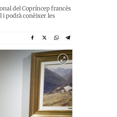
sonal del Copríncep francès
l i podrà conèixer les