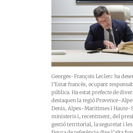
Georges-François Leclerc ha desen
l’Estat francès, ocupant responsab
pública. Ha estat prefecte de diver
destaquen la regió Provence-Alp
Denis, Alpes-Maritimes i Haute-Sa
ministeris i, recentment, del presi
gestió territorial, la seguretat i l
figura de referència dins l’alta fu