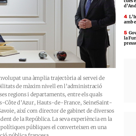
cues 
d’An
L’I
amb e
Gov
la Fun
press
volupat una àmplia trajectòria al servei de
ilitats de màxim nivell en l’administració
ses regions i departaments, entre els quals
es-Côte d’Azur, Hauts-de-France, SeineSaint-
voie, així com director de gabinet de diversos
dent de la República. La seva experiència en la
es polítiques públiques el converteixen en una
nció pública francesa.