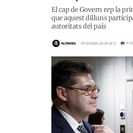
El cap de Govern rep la pri
que aquest dilluns particip
autoritats del país
0
C
ALTAVEU
21/12/2025 (21:22 CET)