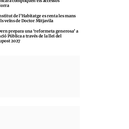
encara compliquen els accessos
dorra
nstitut de l’Habitatge es renta les mans
ls veïns de Doctor Mitjavila
ern prepara una ‘reformeta generosa’ a
ció Pública a través de la llei del
upost 2027