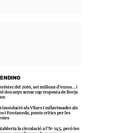
ENDING
préstec del 2016, set milions d’euros… i
bé dos anys sense cap resposta de Borja
sen
 inundació als Vilars i esllavissades als
s i Fontaneda, punts crítics per les
stes
tablerta la circulació a l’N-145, però les