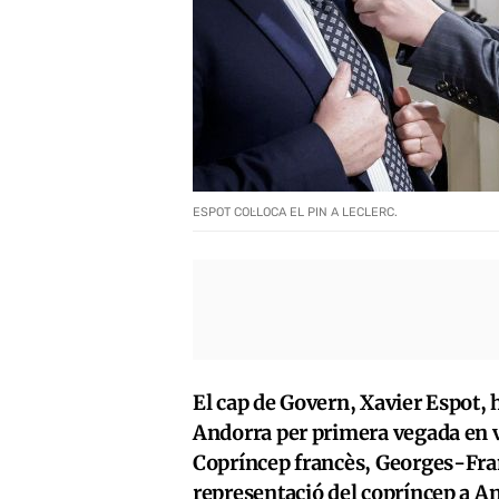
ESPOT COL·LOCA EL PIN A LECLERC.
El cap de Govern, Xavier Espot,
Andorra per primera vegada en vi
Copríncep francès, Georges-Fran
representació del copríncep a An