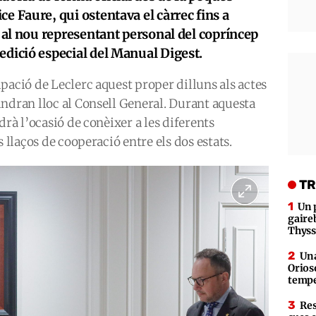
e Faure, qui ostentava el càrrec fins a
a al nou representant personal del copríncep
edició especial del Manual Digest.
pació de Leclerc aquest proper dilluns als actes
ndran lloc al Consell General. Durant aquesta
drà l’ocasió de conèixer a les diferents
s llaços de cooperació entre els dos estats.
TR
Un 
gaire
Thys
Una
Orioso
tempe
Res