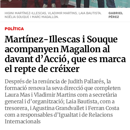
HIGINI MARTÍNEZ-ILLESCAS, VLADIMIR MARTINS, LAIA BAUTISTA,
GABRIEL
NOËLIA SOUQUE I MARC MAGALLON.
PÉREZ
POLÍTICA
Martínez-Illescas i Souque
acompanyen Magallon al
davant d’Acció, que es marca
el repte de créixer
Després de la renúncia de Judith Pallarés, la
formació renova la seva direcció que completen
Laura Mas i Vladimir Martins com a secretària
general i d’organització; Laia Bautista, com a
tresorera, i Agustina Grandvallet i Ferran Costa
com a responsables d’Igualtat i de Relacions
Internacionals