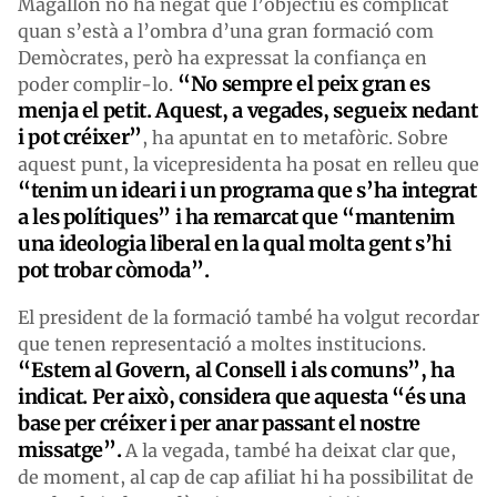
Magallon no ha negat que l’objectiu és complicat
quan s’està a l’ombra d’una gran formació com
Demòcrates, però ha expressat la confiança en
“No sempre el peix gran es
poder complir-lo.
menja el petit. Aquest, a vegades, segueix nedant
i pot créixer”
, ha apuntat en to metafòric. Sobre
aquest punt, la vicepresidenta ha posat en relleu que
“tenim un ideari i un programa que s’ha integrat
a les polítiques” i ha remarcat que “mantenim
una ideologia liberal en la qual molta gent s’hi
pot trobar còmoda”.
El president de la formació també ha volgut recordar
que tenen representació a moltes institucions.
“Estem al Govern, al Consell i als comuns”, ha
indicat. Per això, considera que aquesta “és una
base per créixer i per anar passant el nostre
missatge”.
A la vegada, també ha deixat clar que,
de moment, al cap de cap afiliat hi ha possibilitat de