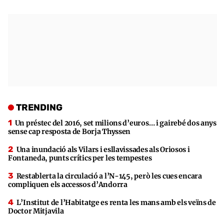
TRENDING
Un préstec del 2016, set milions d’euros… i gairebé dos anys
sense cap resposta de Borja Thyssen
Una inundació als Vilars i esllavissades als Oriosos i
Fontaneda, punts crítics per les tempestes
Restablerta la circulació a l’N-145, però les cues encara
compliquen els accessos d’Andorra
L’Institut de l’Habitatge es renta les mans amb els veïns de
Doctor Mitjavila