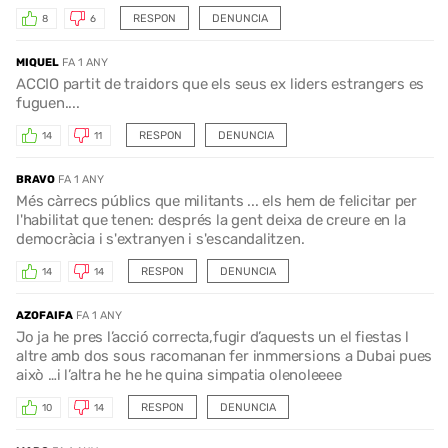
RESPON
DENUNCIA
8
6
MIQUEL
FA 1 ANY
ACCIO partit de traidors que els seus ex liders estrangers es
fuguen....
RESPON
DENUNCIA
14
11
BRAVO
FA 1 ANY
Més càrrecs públics que militants ... els hem de felicitar per
l'habilitat que tenen: després la gent deixa de creure en la
democràcia i s'extranyen i s'escandalitzen.
RESPON
DENUNCIA
14
14
AZOFAIFA
FA 1 ANY
Jo ja he pres l’acció correcta,fugir d’aquests un el fiestas l
altre amb dos sous racomanan fer inmmersions a Dubai pues
això …i l’altra he he he quina simpatia olenoleeee
RESPON
DENUNCIA
10
14