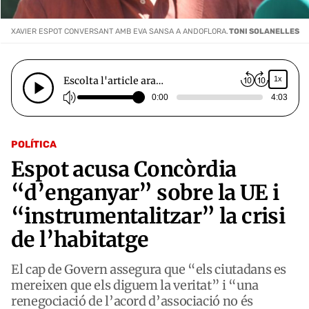
XAVIER ESPOT CONVERSANT AMB EVA SANSA A ANDOFLORA.
TONI SOLANELLES
Escolta l'article ara…
1x
0:00
4:03
POLÍTICA
Espot acusa Concòrdia
“d’enganyar” sobre la UE i
“instrumentalitzar” la crisi
de l’habitatge
El cap de Govern assegura que “els ciutadans es
mereixen que els diguem la veritat” i “una
renegociació de l’acord d’associació no és