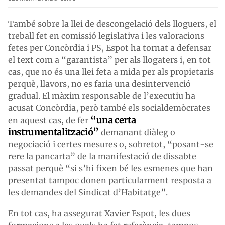
També sobre la llei de descongelació dels lloguers, el
treball fet en comissió legislativa i les valoracions
fetes per Concòrdia i PS, Espot ha tornat a defensar
el text com a “garantista” per als llogaters i, en tot
cas, que no és una llei feta a mida per als propietaris
perquè, llavors, no es faria una desintervenció
gradual. El màxim responsable de l’executiu ha
acusat Concòrdia, però també els socialdemòcrates
“una certa
en aquest cas, de fer
instrumentalització”
demanant diàleg o
negociació i certes mesures o, sobretot, “posant-se
rere la pancarta” de la manifestació de dissabte
passat perquè “si s’hi fixen bé les esmenes que han
presentat tampoc donen particularment resposta a
les demandes del Sindicat d’Habitatge”.
En tot cas, ha assegurat Xavier Espot, les dues