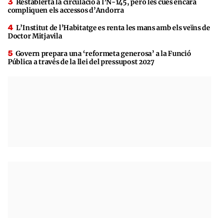
Restablerta la circulació a l’N-145, però les cues encara
compliquen els accessos d’Andorra
L’Institut de l’Habitatge es renta les mans amb els veïns de
Doctor Mitjavila
Govern prepara una ‘reformeta generosa’ a la Funció
Pública a través de la llei del pressupost 2027