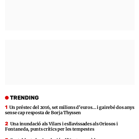
TRENDING
Un préstec del 2016, set milions d’euros… i gairebé dos anys
sense cap resposta de Borja Thyssen
Una inundació als Vilars i esllavissades als Oriosos i
Fontaneda, punts crítics per les tempestes