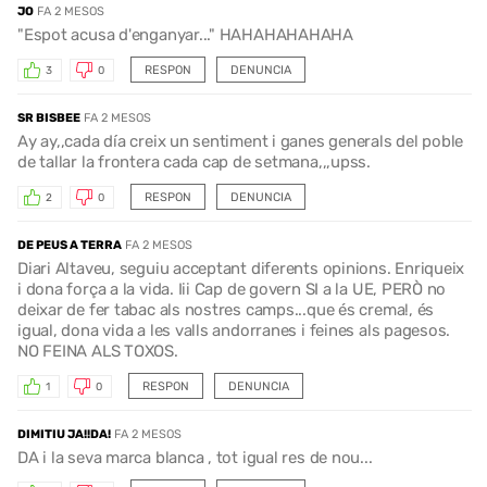
JO
FA 2 MESOS
"Espot acusa d'enganyar..." HAHAHAHAHAHA
RESPON
DENUNCIA
3
0
SR BISBEE
FA 2 MESOS
Ay ay,,cada día creix un sentiment i ganes generals del poble
de tallar la frontera cada cap de setmana,,,upss.
RESPON
DENUNCIA
2
0
DE PEUS A TERRA
FA 2 MESOS
Diari Altaveu, seguiu acceptant diferents opinions. Enriqueix
i dona força a la vida. Iii Cap de govern SI a la UE, PERÒ no
deixar de fer tabac als nostres camps...que és crema!, és
igual, dona vida a les valls andorranes i feines als pagesos.
NO FEINA ALS TOXOS.
RESPON
DENUNCIA
1
0
DIMITIU JA!!DA!
FA 2 MESOS
DA i la seva marca blanca , tot igual res de nou...