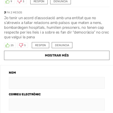
RESPON
DENUNCIA
9
3
J
FA 2 MESOS
Jo tenir un acord d’associació amb una entitat que no
s’atreveix a tallar relacions amb països que maten a nens,
bombardegen hospitals, humilien presoners, no tenen cap
respecte per les lleis i a sobre es fan dir “democràcia” no crec
que valgui la pena
RESPON
DENUNCIA
25
5
MOSTRAR MÉS
NOM
CORREU ELECTRÒNIC