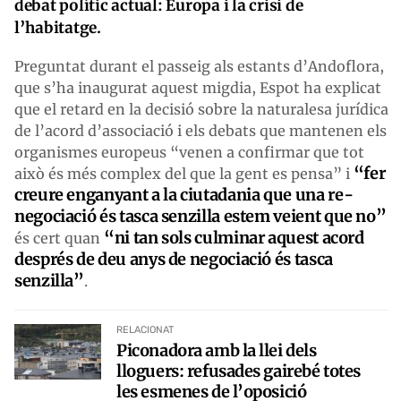
debat polític actual: Europa i la crisi de
l’habitatge.
Preguntat durant el passeig als estants d’Andoflora,
que s’ha inaugurat aquest migdia, Espot ha explicat
que el retard en la decisió sobre la naturalesa jurídica
de l’acord d’associació i els debats que mantenen els
organismes europeus “venen a confirmar que tot
“fer
això és més complex del que la gent es pensa” i
creure enganyant a la ciutadania que una re-
negociació és tasca senzilla estem veient que no”
“ni tan sols culminar aquest acord
és cert quan
després de deu anys de negociació és tasca
senzilla”
.
RELACIONAT
Piconadora amb la llei dels
lloguers: refusades gairebé totes
les esmenes de l’oposició