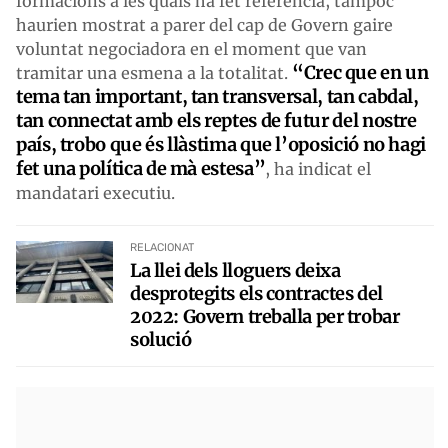
formacions a les quals ha fet referència, tampoc
haurien mostrat a parer del cap de Govern gaire
voluntat negociadora en el moment que van
“Crec que en un
tramitar una esmena a la totalitat.
tema tan important, tan transversal, tan cabdal,
tan connectat amb els reptes de futur del nostre
país, trobo que és llàstima que l’oposició no hagi
fet una política de mà estesa”
, ha indicat el
mandatari executiu.
RELACIONAT
La llei dels lloguers deixa
desprotegits els contractes del
2022: Govern treballa per trobar
solució