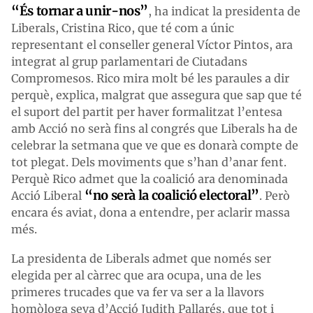
“És tornar a unir-nos”
, ha indicat la presidenta de
Liberals, Cristina Rico, que té com a únic
representant el conseller general Víctor Pintos, ara
integrat al grup parlamentari de Ciutadans
Compromesos. Rico mira molt bé les paraules a dir
perquè, explica, malgrat que assegura que sap que té
el suport del partit per haver formalitzat l’entesa
amb Acció no serà fins al congrés que Liberals ha de
celebrar la setmana que ve que es donarà compte de
tot plegat. Dels moviments que s’han d’anar fent.
Perquè Rico admet que la coalició ara denominada
“no serà la coalició electoral”
Acció Liberal
. Però
encara és aviat, dona a entendre, per aclarir massa
més.
La presidenta de Liberals admet que només ser
elegida per al càrrec que ara ocupa, una de les
primeres trucades que va fer va ser a la llavors
homòloga seva d’Acció Judith Pallarés, que tot i