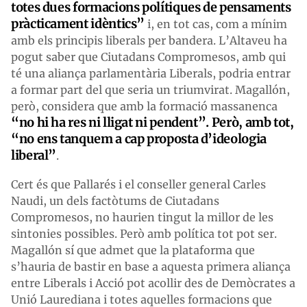
totes dues formacions polítiques de pensaments
pràcticament idèntics”
i, en tot cas, com a mínim
amb els principis liberals per bandera. L’Altaveu ha
pogut saber que Ciutadans Compromesos, amb qui
té una aliança parlamentària Liberals, podria entrar
a formar part del que seria un triumvirat. Magallón,
però, considera que amb la formació massanenca
“no hi ha res ni lligat ni pendent”. Però, amb tot,
“no ens tanquem a cap proposta d’ideologia
liberal”
.
Cert és que Pallarés i el conseller general Carles
Naudi, un dels factòtums de Ciutadans
Compromesos, no haurien tingut la millor de les
sintonies possibles. Però amb política tot pot ser.
Magallón sí que admet que la plataforma que
s’hauria de bastir en base a aquesta primera aliança
entre Liberals i Acció pot acollir des de Demòcrates a
Unió Laurediana i totes aquelles formacions que