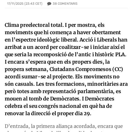
38
COMENTARIS
17/11/2025 (23:43 CET)
Clima preelectoral total. I per mostra, els
moviments que hi comença a haver obertament
en l’espectre ideològic liberal. Acció i Liberals han
arribat a un acord per coalitzar-se i iniciar així el
que seria la recomposició de l’antic i històric PLA.
I encara s’espera que en els propers dies, la
propera setmana, Ciutadans Compromesos (CC)
acordi sumar-se al projecte. Els moviments no
són casuals. Les tres formacions, minoritàries ara
però totes amb representació parlamentària, es
mouen al tomb de Demòcrates. I Demòcrates
celebra el seu congrés nacional en què ha de
renovar la direcció el proper dia 29.
D’entrada, la primera aliança acordada, encara que