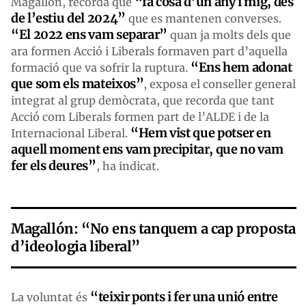
“fa cosa d’un any i mig, des
Magallón, recorda que
de l’estiu del 2024”
que es mantenen converses.
“El 2022 ens vam separar”
quan ja molts dels que
ara formen Acció i Liberals formaven part d’aquella
“Ens hem adonat
formació que va sofrir la ruptura.
que som els mateixos”
, exposa el conseller general
integrat al grup demòcrata, que recorda que tant
Acció com Liberals formen part de l’ALDE i de la
“Hem vist que potser en
Internacional Liberal.
aquell moment ens vam precipitar, que no vam
fer els deures”
, ha indicat.
Magallón: “No ens tanquem a cap proposta
d’ideologia liberal”
“teixir ponts i fer una unió entre
La voluntat és