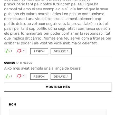
preocuparia tant pel nostre futur com pel seu i que ha
demostrat amb el seu exemple dia sí i dia també que la seva
guia són els valors morals i ètics i no pas un consumisme
desmesurat i una vida d'excessos. Lamentablement cap
polític dels que vol aconseguir vots fa prova d'això en tot el
país i per tant cap polític dóna seguretat i confiança que són
els pilars fonamentals per poder confiar en la responsabilitat
que implica dit càrrec. Només ens feu servir com a titelles per
arribar al poder i als vostres vicis amb major celeritat.
RESPON
DENUNCIA
1
0
GUINEU
FA 8 MESOS
Això més aviat sembla una aliança de losers!
RESPON
DENUNCIA
1
0
MOSTRAR MÉS
NOM