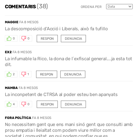
(38)
COMENTARIS
ORDENA PER
MAGGIE
FA 8 MESOS
La descomposició d'Acció i Liberals, això fa tufillo
RESPON
DENUNCIA
0
0
EX2
FA 8 MESOS
La infumable la Rico, la dona de l´exfiscal general....ja esta tot
dit.
RESPON
DENUNCIA
2
1
MAMBA
FA 8 MESOS
La inconpetent de CTRSA al poder esteu ben apanyats
RESPON
DENUNCIA
4
0
FORA POLÍTICA
FA 8 MESOS
No necessitem gent que ens mani sinó gent que consulti amb
prou empatia i lleialtat com podem viure millor com a
societat i comunitat, en qui podem confiar que es