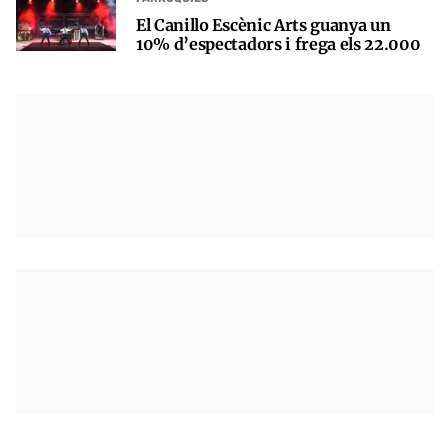
El Canillo Escènic Arts guanya un
10% d’espectadors i frega els 22.000