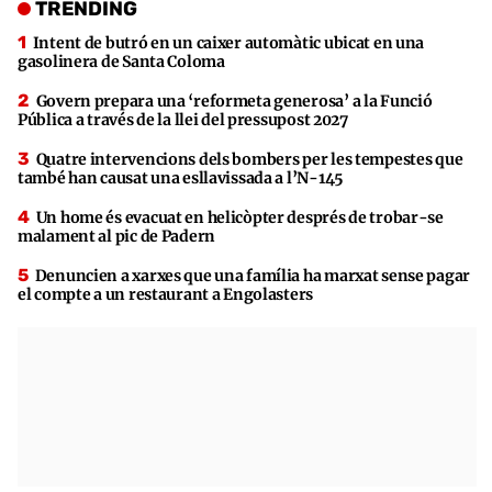
TRENDING
Intent de butró en un caixer automàtic ubicat en una
gasolinera de Santa Coloma
Govern prepara una ‘reformeta generosa’ a la Funció
Pública a través de la llei del pressupost 2027
Quatre intervencions dels bombers per les tempestes que
també han causat una esllavissada a l’N-145
Un home és evacuat en helicòpter després de trobar-se
malament al pic de Padern
Denuncien a xarxes que una família ha marxat sense pagar
el compte a un restaurant a Engolasters