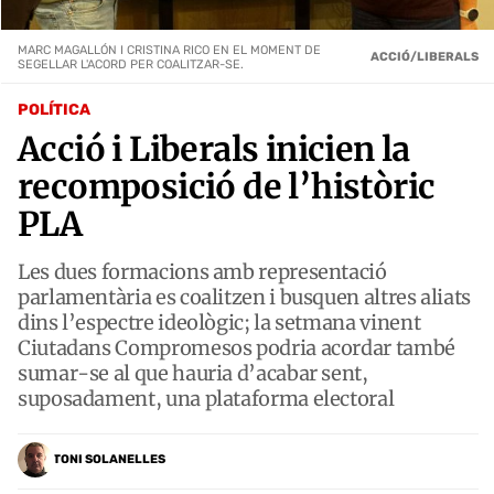
MARC MAGALLÓN I CRISTINA RICO EN EL MOMENT DE
ACCIÓ/LIBERALS
SEGELLAR L'ACORD PER COALITZAR-SE.
POLÍTICA
Acció i Liberals inicien la
recomposició de l’històric
PLA
Les dues formacions amb representació
parlamentària es coalitzen i busquen altres aliats
dins l’espectre ideològic; la setmana vinent
Ciutadans Compromesos podria acordar també
sumar-se al que hauria d’acabar sent,
suposadament, una plataforma electoral
TONI SOLANELLES