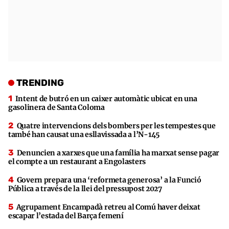
TRENDING
Intent de butró en un caixer automàtic ubicat en una
gasolinera de Santa Coloma
Quatre intervencions dels bombers per les tempestes que
també han causat una esllavissada a l’N-145
Denuncien a xarxes que una família ha marxat sense pagar
el compte a un restaurant a Engolasters
Govern prepara una ‘reformeta generosa’ a la Funció
Pública a través de la llei del pressupost 2027
Agrupament Encampadà retreu al Comú haver deixat
escapar l’estada del Barça femení