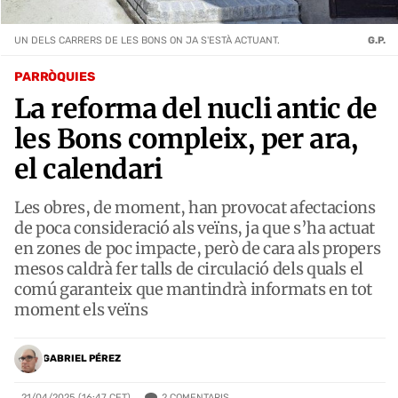
UN DELS CARRERS DE LES BONS ON JA S'ESTÀ ACTUANT.
G.P.
PARRÒQUIES
La reforma del nucli antic de
les Bons compleix, per ara,
el calendari
Les obres, de moment, han provocat afectacions
de poca consideració als veïns, ja que s’ha actuat
en zones de poc impacte, però de cara als propers
mesos caldrà fer talls de circulació dels quals el
comú garanteix que mantindrà informats en tot
moment els veïns
GABRIEL PÉREZ
2
COMENTARIS
21/04/2025 (16:47 CET)