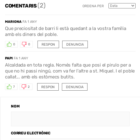
(2)
COMENTARIS
ORDENA PER
MARIONA
FA 1 ANY
Que preciositat de barri li està quedant a la vostra família
amb els diners del poble.
RESPON
DENUNCIA
0
0
PAPI
FA 1 ANY
Alcaldada en tota regla. Només falta que posi el pirulo per a
que no hi passi ningú, com va fer l'altre a st. Miquel. I el poble
callat... amb els estòmecs butits.
RESPON
DENUNCIA
7
2
NOM
CORREU ELECTRÒNIC