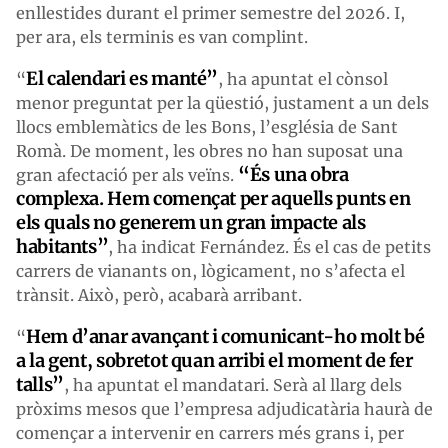
enllestides durant el primer semestre del 2026. I,
per ara, els terminis es van complint.
El calendari es manté”
“
, ha apuntat el cònsol
menor preguntat per la qüestió, justament a un dels
llocs emblemàtics de les Bons, l’església de Sant
Romà. De moment, les obres no han suposat una
“És una obra
gran afectació per als veïns.
complexa. Hem començat per aquells punts en
els quals no generem un gran impacte als
habitants”
, ha indicat Fernández. És el cas de petits
carrers de vianants on, lògicament, no s’afecta el
trànsit. Això, però, acabarà arribant.
Hem d’anar avançant i comunicant-ho molt bé
“
a la gent, sobretot quan arribi el moment de fer
talls”
, ha apuntat el mandatari. Serà al llarg dels
pròxims mesos que l’empresa adjudicatària haurà de
començar a intervenir en carrers més grans i, per