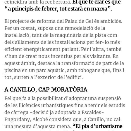
El que té clar és que
coincidirà amb la reobertura.
“a principis de febrer, tot estarà en marxa”.
El projecte de reforma del Palau de Gel és ambiciós.
Per un costat, suposa una remodelació de la
instal·lació, tant de la maquinària de la pista com
dels aïllaments de les instal·lacions per fer-lo més
eficient energèticament parlant. Per l’altra, també
s’han de crear nous incentius per als visitants. En
aquest àmbit, destaca la transformació de part de la
piscina en un parc aquàtic, amb tobogans que, fins i
tot, surten a l’exterior de l’edifici.
A CANILLO, CAP MORATÒRIA
Pel que fa a la possibilitat d’adoptar una suspensió
de les llicències urbanístiques fins a tenir els estudis
de càrrega -decisió ja adoptada a Escaldes-
Engordany, Alcobé considera que, a Canillo, no cal
“El pla d’urbanisme
una mesura d’aquesta mena.