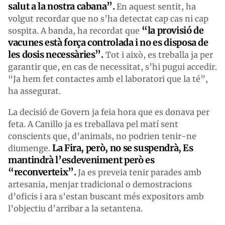
salut a la nostra cabana”.
En aquest sentit, ha
volgut recordar que no s’ha detectat cap cas ni cap
“la provisió de
sospita. A banda, ha recordat que
vacunes està força controlada i no es disposa de
les dosis necessàries”.
Tot i això, es treballa ja per
garantir que, en cas de necessitat, s’hi pugui accedir.
“Ja hem fet contactes amb el laboratori que la té”,
ha assegurat.
La decisió de Govern ja feia hora que es donava per
feta. A Canillo ja es treballava pel matí sent
conscients que, d’animals, no podrien tenir-ne
La Fira, però, no se suspendrà, Es
diumenge.
mantindrà l’esdeveniment però es
“reconverteix”.
Ja es preveia tenir parades amb
artesania, menjar tradicional o demostracions
d’oficis i ara s’estan buscant més expositors amb
l’objectiu d’arribar a la setantena.