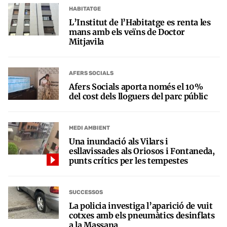
HABITATGE
L’Institut de l’Habitatge es renta les
mans amb els veïns de Doctor
Mitjavila
AFERS SOCIALS
Afers Socials aporta només el 10%
del cost dels lloguers del parc públic
MEDI AMBIENT
Una inundació als Vilars i
esllavissades als Oriosos i Fontaneda,
punts crítics per les tempestes
SUCCESSOS
La policia investiga l’aparició de vuit
cotxes amb els pneumàtics desinflats
a la Massana