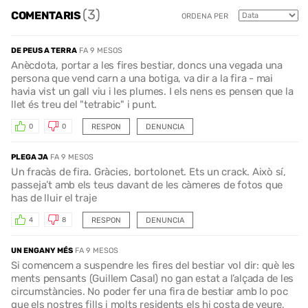
(3)
COMENTARIS
ORDENA PER
DE PEUS A TERRA
FA 9 MESOS
Anècdota, portar a les fires bestiar, doncs una vegada una
persona que vend carn a una botiga, va dir a la fira - mai
havia vist un gall viu i les plumes. I els nens es pensen que la
llet és treu del "tetrabic" i punt.
RESPON
DENUNCIA
0
0
PLEGA JA
FA 9 MESOS
Un fracàs de fira. Gràcies, bortolonet. Ets un crack. Això sí,
passeja’t amb els teus davant de les càmeres de fotos que
has de lluir el traje
RESPON
DENUNCIA
4
8
UN ENGANY MÉS
FA 9 MESOS
Si comencem a suspendre les fires del bestiar vol dir: què les
ments pensants (Guillem Casal) no gan estat a l’alçada de les
circumstàncies. No poder fer una fira de bestiar amb lo poc
que els nostres fills i molts residents els hi costa de veure,