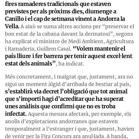
fires ramaderes tradicionals que estaven
previstes pe
r a
ls pròxims dies, diumenge a
Canillo i el cap de setmana vinent a Andorra la
Vella.
A això se suma altres accions per “preservar el
bon estat de la cabana davant la dermatosi”, segons
ha explicat el ministre de Medi Ambient, Agricultura
“
Volem mantenir el
i Ramaderia, Guillem Casal.
país lliure i fer barrera per tenir aquest excel·lent
estat dels animals”
, ha indicat.
Més concretament, i malgrat que, justament, ara no
sigui un moment àlgid d’arribada de bestiar al país,
s’establirà via decret l’obligació que tot animal
que s’importi hagi d’acreditar que ha superat
un
es
anàlisis que confirmi que no es troba
infectat.
Aquesta mesura afectarà, per exemple, els
anolls d’explotacions andorranes que estaven
temporalment a l’estranger i que, justament, havien
de venir per la Fira Concurs ara anul·lada. A banda,