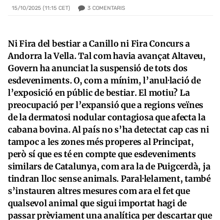
3
COMENTARIS
15/10/2025 (11:15 CET)
Ni Fira del bestiar a Canillo ni Fira Concurs a
Andorra la Vella. Tal com havia avançat Altaveu,
Govern ha anunciat la suspensió de tots dos
esdeveniments. O, com a mínim, l’anul·lació de
l’exposició en públic de bestiar. El m
otiu? La
preocupació per l’expansió que a regions veïnes
de la dermatosi nodular contagiosa que afecta la
cabana bovina. Al país no s’ha detectat cap cas ni
tampoc a les zones més properes al Principat,
però sí que es té en compte que esdeveniments
similars de Catalunya, com ara la de Puigcerdà, ja
tindran lloc sense animals.
Paral·lelament, també
s’instauren altres mesures com ara el fet que
qualsevol animal que sigui importat hagi de
passar prèviament una analítica per descartar que