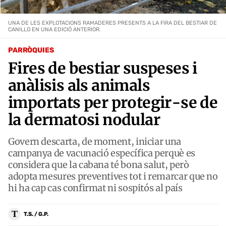
UNA DE LES EXPLOTACIONS RAMADERES PRESENTS A LA FIRA DEL BESTIAR DE
CANILLO EN UNA EDICIÓ ANTERIOR.
PARRÒQUIES
Fires de bestiar suspeses i
anàlisis als animals
importats per protegir-se de
la dermatosi nodular
Govern descarta, de moment, iniciar una
campanya de vacunació específica perquè es
considera que la cabana té bona salut, però
adopta mesures preventives tot i remarcar que no
hi ha cap cas confirmat ni sospitós al país
T
T.S. / G.P.