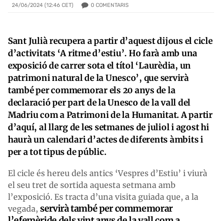
0
COMENTARIS
24/06/2024 (12:46 CET)
Sant Julià recupera a partir d’aquest dijous el cicle
d’activitats ‘A ritme d’estiu’. Ho farà amb una
exposició de carrer sota el títol ‘Laurèdia, un
patrimoni natural de la Unesco’, que servirà
també per commemorar els 20 anys de la
declaració per part de la Unesco de la vall del
Madriu com a Patrimoni de la Humanitat. A partir
d’aquí, al llarg de les setmanes de juliol i agost hi
haurà un calendari d’actes de diferents àmbits i
per a tot tipus de públic.
El cicle és hereu dels antics ‘Vespres d’Estiu’ i viurà
el seu tret de sortida aquesta setmana amb
l’exposició. Es tracta d’una visita guiada que, a la
servirà també per commemorar
vegada,
l’efemèride dels vint anys de la vall com a