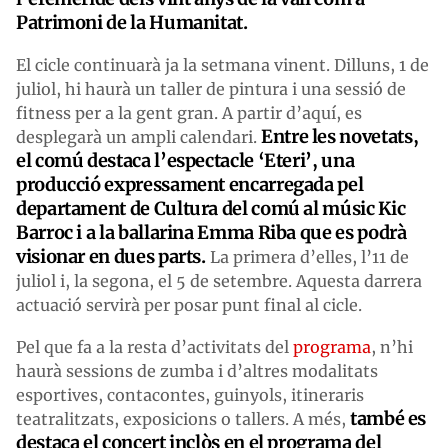
Patrimoni de la Humanitat.
El cicle continuarà ja la setmana vinent. Dilluns, 1 de
juliol, hi haurà un taller de pintura i una sessió de
fitness per a la gent gran. A partir d’aquí, es
Entre les novetats,
desplegarà un ampli calendari.
el comú destaca l’espectacle ‘Eteri’, una
producció expressament encarregada pel
departament de Cultura del comú al músic Kic
Barroc i a la ballarina Emma Riba que es podrà
visionar en dues parts.
La primera d’elles, l’11 de
juliol i, la segona, el 5 de setembre. Aquesta darrera
actuació servirà per posar punt final al cicle.
Pel que fa a la resta d’activitats del
programa
, n’hi
haurà sessions de zumba i d’altres modalitats
esportives, contacontes, guinyols, itineraris
també es
teatralitzats, exposicions o tallers. A més,
destaca el concert inclòs en el programa del