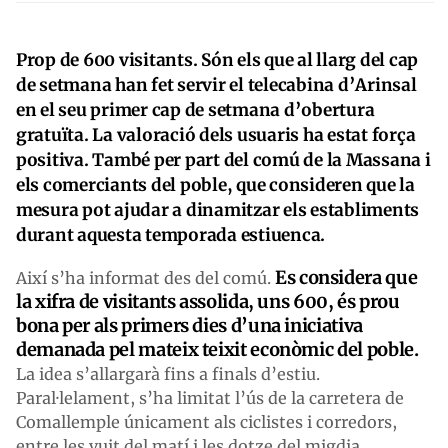
Prop de 600 visitants. Són els que al llarg del cap
de setmana han fet servir el telecabina d’Arinsal
en el seu primer cap de setmana d’obertura
gratuïta. La valoració dels usuaris ha estat força
positiva. També per part del comú de la Massana i
els comerciants del poble, que consideren que la
mesura pot ajudar a dinamitzar els establiments
durant aquesta temporada estiuenca.
Es considera que
Així s’ha informat des del comú.
la xifra de visitants assolida, uns 600, és prou
bona per als primers dies d’una iniciativa
demanada pel mateix teixit econòmic del poble.
La idea s’allargarà fins a finals d’estiu.
Paral·lelament, s’ha limitat l’ús de la carretera de
Comallemple únicament als ciclistes i corredors,
entre les vuit del matí i les dotze del migdia. .