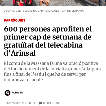
USUARIS DEL TELECABINA D'ARINSAL AQUEST CAP DE SETMANA.
PARRÒQUIES
600 persones aprofiten el
primer cap de setmana de
gratuïtat del telecabina
d’Arinsal
El comú de la Massana fa una valoració positiva
del funcionament de la iniciativa, que s’allargarà
fins a final de l’estiu i que ha de servir per
dinamitzar el poble
ALTAVEU
0
COMENTARIS
25/07/2022 (13:40 CET)