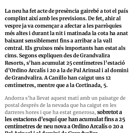
La neu ha fet acte de presència gairebé a tot el país
complint així amb les previsions. De fet, ahir al
vespre ja va començar a afectar a les parròquies
més altes i durant la nit i matinada la cota ha anat
baixant sensiblement fins a arribar a la vall
central. Els gruixos més importants han estat als
cims. Segons expliquen des de Grandvalira
Resorts, s’han acumulat 25 centímetres l’estació
d’Ordino Arcalís i 20 a la de Pal Arinsal i al domini
de Grandvalira. A Canillo han caigut uns 12
centímetres, mentre que a la Cortinada, 5.
Andorra s’ha llevat aquest matí amb un paisatge de
postal després de la nevada que ha caigut en les
sobretot a
darreres hores i que ha estat generosa,
les estacions d’esquí que han acumulat fins a 25
centímetres de neu nova a Ordino Arcalís o 20 a