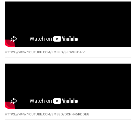
HTTPS://WWW.YOUTUBE.COM/EMBED/SE0VUFD4IVI
HTTPS://WWW.YOUTUBE.COM/EMBED/DCHN45RDDEG