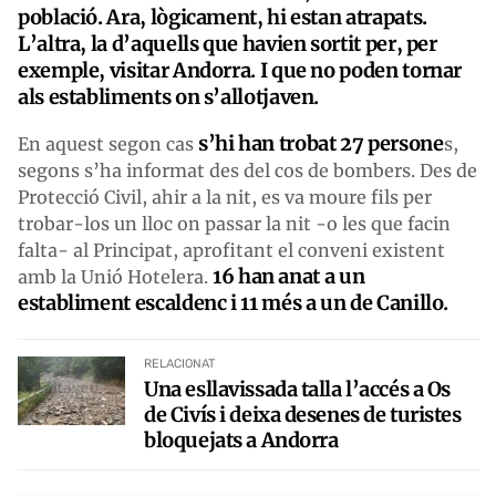
població. Ara, lògicament, hi estan atrapats.
L’altra, la d’aquells que havien sortit per, per
exemple, visitar Andorra. I que no poden tornar
als establiments on s’allotjaven.
s’hi han trobat 27 persone
En aquest segon cas
s,
segons s’ha informat des del cos de bombers. Des de
Protecció Civil, ahir a la nit, es va moure fils per
trobar-los un lloc on passar la nit -o les que facin
falta- al Principat, aprofitant el conveni existent
16 han anat a un
amb la Unió Hotelera.
establiment escaldenc i 11 més a un de Canillo.
RELACIONAT
Una esllavissada talla l’accés a Os
de Civís i deixa desenes de turistes
bloquejats a Andorra