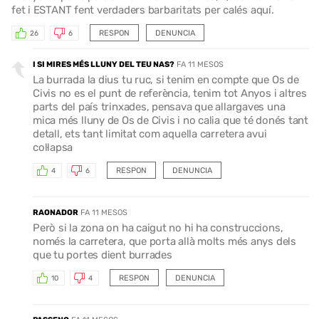
fet i ESTANT fent verdaders barbaritats per calés aquí.
RESPON
DENUNCIA
26
6
I SI MIRES MÉS LLUNY DEL TEU NAS?
FA 11 MESOS
La burrada la dius tu ruc, si tenim en compte que Os de
Civis no es el punt de referència, tenim tot Anyos i altres
parts del país trinxades, pensava que allargaves una
mica més lluny de Os de Civis i no calia que té donés tant
detall, ets tant limitat com aquella carretera avui
col·lapsa
RESPON
DENUNCIA
4
6
RAONADOR
FA 11 MESOS
Però si la zona on ha caigut no hi ha construccions,
només la carretera, que porta allà molts més anys dels
que tu portes dient burrades
RESPON
DENUNCIA
10
4