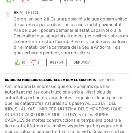
MK
FA 11 MESOS
Com si en son 2 !! Es una població a la que donem enllaç
de carretera per arribar, l'únic accès rodat pavimentat.
Ara bé, que li podem demanar al estat Espanyol o a la
Generalitat que apoquini els diners per realitzar obres en
la carretera, n'estic d'acord. Però ells també ens podrien
dir el mateix per la carretera de la Seu a Andorra, i els
que acabarem perdent, som nosaltres.
RESPON
DENUNCIA
30
2
ANDORRA MONSOON SEASON, SEREM COM EL KASHIMIR.
FA 11 MESOS
Ami me dona la impressió que els il·luminats que han
autoritzat moltes construccions amb el vist i plau de
autoritats pertinents, arquitectes i ingeniers deuen pensar
que les catàstrofes naturals sols pasen AL COSTAT DEL
INDUS , AL KASHIMIR PER UN TEMA DELS MONSONS I QUE
AQUI TOT AIXO QUEDA MOLT LLUNY, vist les SUPER
CAGADES de moltes construccions el temps ens posara a
lloc a tots, llàstima que moltes vegades qui ho paga es qui
menys culpa té perden tot fins i tot la vida, Quealment s’han