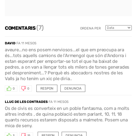
(7)
COMENTARIS
ORDENA PER
DAVID
FA 11 MESOS
aveure...no ens posem nerviosos...el que em preocupa ara
és...tots aquells camions de l'Armengol que són d'Andorra i
estan esperant per emportar-se tot el que ha baixat de
pedres, a on van a llençar tots els milers de tones generades
pel despreniment...? Perquè els abocadors nostres de les
Valls ja ho tenim un xic ple diria..
RESPON
DENUNCIA
0
0
LLUC DE LES CONTRADES
FA 11 MESOS
Os de civis es converteix en un poble fantasma, com a molts
altres indrets , de quina població estem parlant, 10, 11, 18
quants recursos estarem disposats a malmetre. Posem una
mica de seny.
RESPON
DENUNCIA
3
15