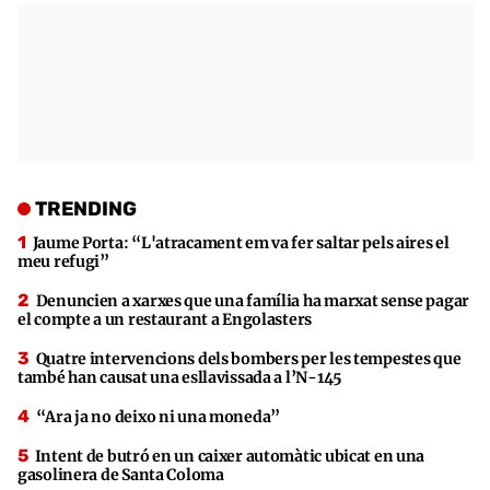
TRENDING
Jaume Porta: “L'atracament em va fer saltar pels aires el
meu refugi”
Denuncien a xarxes que una família ha marxat sense pagar
el compte a un restaurant a Engolasters
Quatre intervencions dels bombers per les tempestes que
també han causat una esllavissada a l’N-145
“Ara ja no deixo ni una moneda”
Intent de butró en un caixer automàtic ubicat en una
gasolinera de Santa Coloma