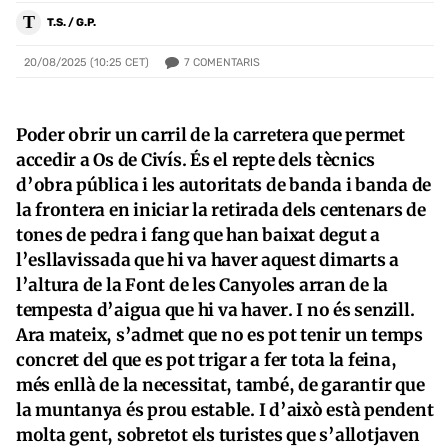
T
T.S. / G.P.
7
COMENTARIS
20/08/2025 (10:25 CET)
Poder obrir un carril de la carretera que
permet
accedir a
Os de Civís. És el repte
d
els tècnics
d’
obra pública i les autoritats de banda i banda de
la frontera en iniciar la retirada dels centenars de
tones de pedra i fang que han baixat degut a
l’esllavissada que hi va haver aquest dimarts a
l’altura de la Font de les Canyoles arran de la
tempesta d’aigua que hi va haver.
I no és senzill.
Ara mateix, s’admet que no es pot tenir un temps
concret del que es pot trigar a fer tota la feina,
més enllà de la necessitat, també, de garantir que
la muntanya és prou estable. I d’això està pendent
molta gent, sobretot els turistes que s’allotjaven