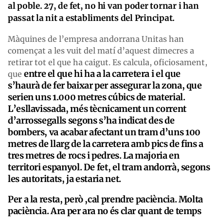
al poble. 27, de fet, no hi van poder tornar i han
passat la nit a establiments del Principat.
Màquines de l’empresa andorrana Unitas han
començat a les vuit del matí d’aquest dimecres a
retirar tot el que ha caigut. Es calcula, oficiosament,
entre el que hi ha a la carretera i el que
que
s’haurà de fer baixar per assegurar la zona, que
serien uns 1.000
metres cúbics
de material.
L’esllavissada, més tècnicament un corrent
d’arrossegalls segons s’ha indicat des de
bombers, va acabar afectant un tram d’uns 100
metres de llarg de la carretera amb pics de fins a
tres metres de rocs i pedres. La majoria en
territori espanyol. De fet, el tram andorrà, segons
les autoritats, ja estaria net.
Per a la resta, però ,cal prendre paciència. Molta
paciència. Ara per ara no és clar quan
t
de temps