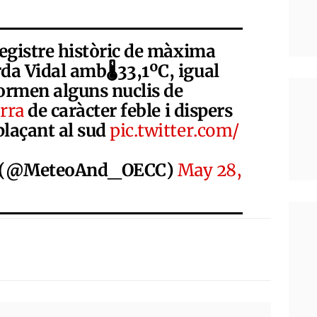
registre històric de màxima
da Vidal amb🌡️33,1ºC, igual
formen alguns nuclis de
rra
de caràcter feble i dispers
plaçant al sud
pic.twitter.com/
ra (@MeteoAnd_OECC)
May 28,