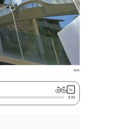
M.P.
1x
3:33