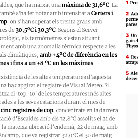
Pro
màxima de 31,6ºC
aldes, que ha marxat una
. La
Certers i
 també s’ha fet notar amb intensitat a
Ade
perme
mp
, on s’han superat els trenta graus amb
pares
30,5ºC i 30,3ºC
tres de
. Segons el Servei
Un 
rològic, els termòmetres s’estan situant
gaire
lment amb una anomalia tèrmica respecte a les
Thys
amb +4ºC de diferència en les
ls climàtiques,
Res
es i fins a un +8 ºC en les màximes
atrap
.
Ale
rsistència de les altes temperatures d’aquesta
de ce
na ha capgirat el registre de Visual Meteo. Si
litza el ‘top-10’ de les temperatures més altes
ades a les seves estacions durant el mes de
 cinc registres de cop
, concentrats en la darrera
tació d’Escaldes amb els 32,8°C assolits el 21 de
 la mateixa ubicació l’endemà, 22 de maig, amb
 Encamp, que va registrar 32,0°C el 30 de maig