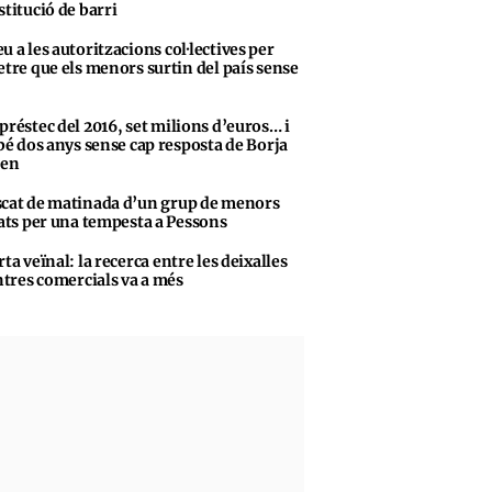
stitució de barri
u a les autoritzacions col·lectives per
tre que els menors surtin del país sense
préstec del 2016, set milions d’euros… i
bé dos anys sense cap resposta de Borja
sen
cat de matinada d’un grup de menors
ats per una tempesta a Pessons
rta veïnal: la recerca entre les deixalles
ntres comercials va a més