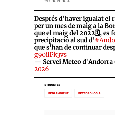
encadenada.
Després d'haver igualat el 
per un mes de maig a la Bor
que el maig del 2022🗓️, es 
precipitació al sud d'
#Ando
que s'han de continuar des
g90iiPk3vs
— Servei Meteo d'Andor
2026
ETIQUETES
MEDI AMBIENT
METEOROLOGIA