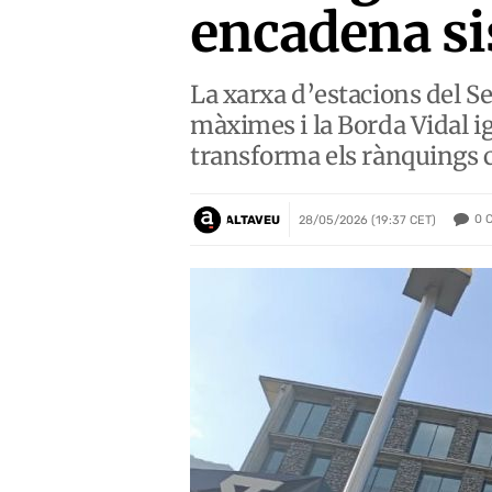
encadena si
La xarxa d’estacions del Se
màximes i la Borda Vidal ig
transforma els rànquings 
0
ALTAVEU
28/05/2026 (19:37 CET)