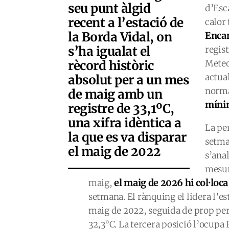
seu punt àlgid
d’Esc
recent a l’estació de
calor
la Borda Vidal, on
Enca
s’ha igualat el
regis
rècord històric
Meteo
actua
absolut per a un mes
norma
de maig amb un
mínim
registre de 33,1ºC,
una xifra idèntica a
La pe
la que es va disparar
setma
el maig de 2022
s’ana
mesur
el maig de 2026 hi col·loca
maig,
setmana. El rànquing el lidera l’es
maig de 2022, seguida de prop per
32,3°C. La tercera posició l’ocupa