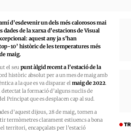
camí d’esdevenir un dels més calorosos mai
s dades de la xarxa d’estacions de Visual
cepcional: aquest any ja s’han
 ‘top-10’ històric de les temperatures més
 de maig.
punt àlgid recent a l’estació de la
ut el seu
ècord històric absolut per a un mes de maig amb
maig de 2022
èntica a la que es va disparar el
.
a detectat la formació d’alguns nuclis de
 del Principat que es desplacen cap al sud.
ades d’aquest dijous, 28 de maig, tornen a
ctir termòmetres clarament estiuencs a bona
TR
el territori, encapçalats per l’estació