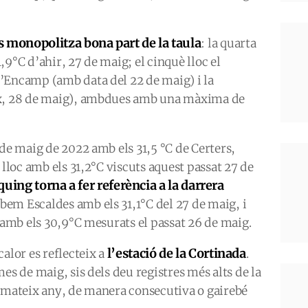
 monopolitza bona part de la taula
: la quarta
9°C d’ahir, 27 de maig; el cinquè lloc el
’Encamp (amb data del 22 de maig) i la
ix, 28 de maig), ambdues amb una màxima de
 de maig de 2022 amb els 31,5 °C de Certers,
 lloc amb els 31,2°C viscuts aquest passat 27 de
ing torna a fer referència a la darrera
obem Escaldes amb els 31,1°C del 27 de maig, i
, amb els 30,9°C mesurats el passat 26 de maig.
l’estació de la Cortinada
alor es reflecteix a
.
es de maig, sis dels deu registres més alts de la
t mateix any, de manera consecutiva o gairebé