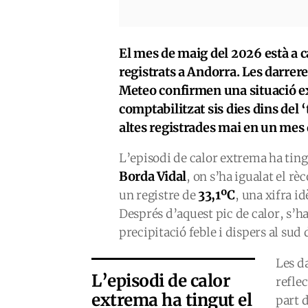
El mes de maig del 2026 està a 
registrats a Andorra. Les darrere
Meteo confirmen una situació ex
comptabilitzat sis dies dins del
altes registrades mai en un mes
L’episodi de calor extrema ha ting
Borda Vidal
, on s’ha igualat el r
33,1ºC
un registre de
, una xifra id
Després d’aquest pic de calor, s’h
precipitació feble i dispers al sud
Les d
L’episodi de calor
refle
extrema ha tingut el
part d