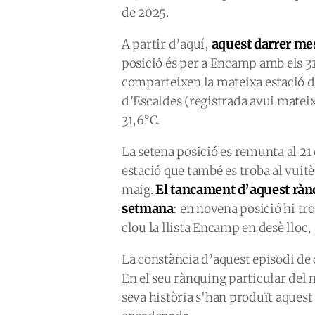
de 2025.
aquest darrer mes
A partir d’aquí,
posició és per a Encamp amb els 31,
comparteixen la mateixa estació d
d’Escaldes (registrada avui mate
31,6°C.
La setena posició es remunta al 21
estació que també es troba al vuitè
El tancament d’aquest rànqu
maig.
setmana
: en novena posició hi tr
clou la llista Encamp en desè lloc
La constància d’aquest episodi de c
En el seu rànquing particular del m
seva història s'han produït aques