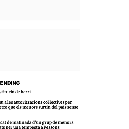
ENDING
stitució de barri
u a les autoritzacions col·lectives per
tre que els menors surtin del país sense
cat de matinada d’un grup de menors
ats per una tempesta a Pessons