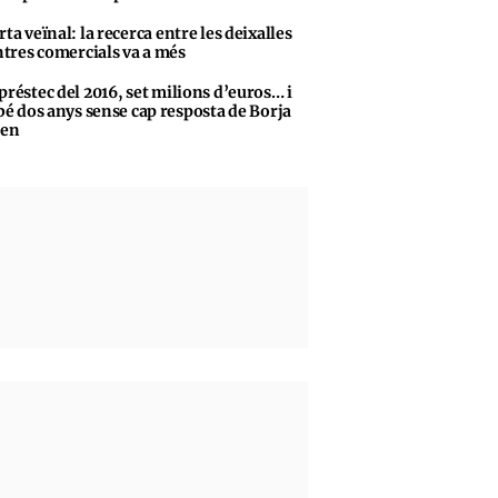
rta veïnal: la recerca entre les deixalles
ntres comercials va a més
préstec del 2016, set milions d’euros… i
bé dos anys sense cap resposta de Borja
sen