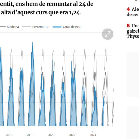
sentit, ens hem de remuntar al 24 de
Ale
alta d’aquest curs que era 1,24.
de ce
Un 
gaire
Thys