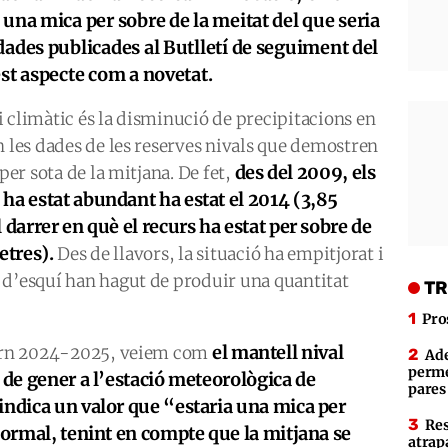
 una mica per sobre de la meitat del que seria
dades publicades al Butlletí de seguiment del
est aspecte com a novetat.
 climàtic és la disminució de precipitacions en
n les dades de les reserves nivals que demostren
des del 2009, els
per sota de la mitjana. De fet,
ha estat abundant ha estat el 2014 (3,85
 darrer en què el recurs ha estat per sobre de
etres).
Des de llavors, la situació ha empitjorat i
 d’esquí han hagut de produir una quantitat
TR
Pro
el mantell nival
ivern 2024-2025, veiem com
Ade
perme
 de gener a l’estació meteorològica de
pares
indica un valor que “estaria una mica per
Res
 normal, tenint en compte que la mitjana se
atrap