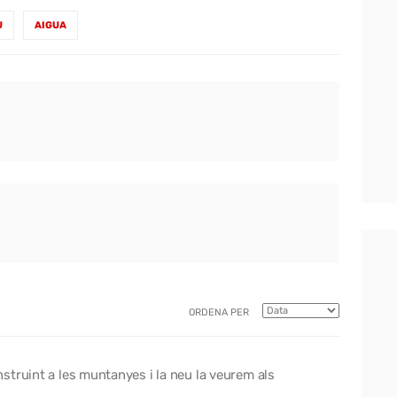
U
AIGUA
ORDENA PER
struint a les muntanyes i la neu la veurem als