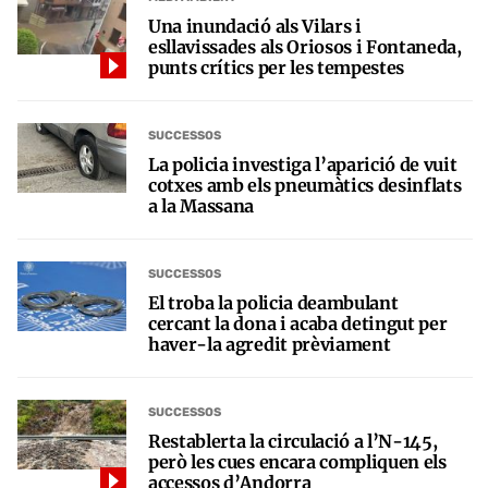
Una inundació als Vilars i
esllavissades als Oriosos i Fontaneda,
punts crítics per les tempestes
SUCCESSOS
La policia investiga l’aparició de vuit
cotxes amb els pneumàtics desinflats
a la Massana
SUCCESSOS
El troba la policia deambulant
cercant la dona i acaba detingut per
haver-la agredit prèviament
SUCCESSOS
Restablerta la circulació a l’N-145,
però les cues encara compliquen els
accessos d’Andorra