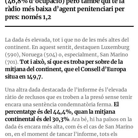
(46,8% d’ocupació) però també qui té la
ràdio més baixa d’agent penitenciari per
pres: només 1,2
La dada és elevada, tot i que no de les més altes del
continent. En aquest sentit, destaquen Luxemburg
(590), Noruega (504) o, especialment, San Marino
Tot i això, sí que es troba per sobre de la
(701).
mitjana del continent, que el Consell d’Europa
situa en 149,7.
Una altra dada destacada de l’informe és l’elevada
ràtio de reclusos que es troben a la presó sense tenir
El
encara una sentència condemnatòria ferma.
percentatge és del 44,4%,
quan la mitjana
continental és del 30,3%
. Ara bé, hi ha països on la
dada és encara més alta, com és el cas de San Marino
on, en el moment de tancar l’informe, tots els