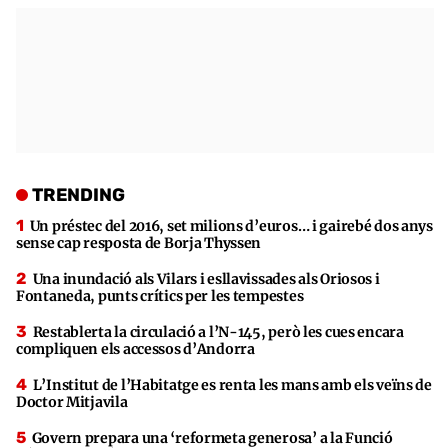
TRENDING
Un préstec del 2016, set milions d’euros… i gairebé dos anys
sense cap resposta de Borja Thyssen
Una inundació als Vilars i esllavissades als Oriosos i
Fontaneda, punts crítics per les tempestes
Restablerta la circulació a l’N-145, però les cues encara
compliquen els accessos d’Andorra
L’Institut de l’Habitatge es renta les mans amb els veïns de
Doctor Mitjavila
Govern prepara una ‘reformeta generosa’ a la Funció