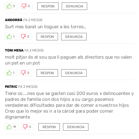
RESPON
DENUNCIA
3
0
ANDORRÀ
FA 2 MESOS
Surt mes barat un lloguer a les torres…
RESPON
DENUNCIA
1
0
TONI MESA
FA 2 MESOS
molt pitjor és el sou que li paguen als directors que no valen
un pet en un pot
RESPON
DENUNCIA
1
0
PATRIC
FA 2 MESOS
Tiene co....nes que se gasten casi 200 euros x delincuentes y
padres de familia con dos hijos a su cargo pasemos
verdaderas dificultades para dar de comer a nuestros hijos
Creo que lo mejor es ir a la cárcel para poder comer
dignamente
RESPON
DENUNCIA
19
0