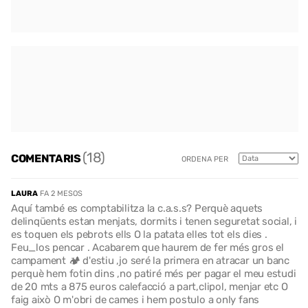
(18)
COMENTARIS
ORDENA PER
LAURA
FA 2 MESOS
Aquí també es comptabilitza la c.a.s.s? Perquè aquets
delinqüents estan menjats, dormits i tenen seguretat social, i
es toquen els pebrots ells O la patata elles tot els dies .
Feu_los pencar . Acabarem que haurem de fer més gros el
campament 🏕️ d'estiu ,jo seré la primera en atracar un banc
perquè hem fotin dins ,no patiré més per pagar el meu estudi
de 20 mts a 875 euros calefacció a part,clipol, menjar etc O
faig això O m'obri de cames i hem postulo a only fans