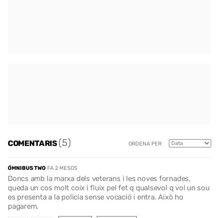
(5)
COMENTARIS
ORDENA PER
ÓMNIBUS TWO
FA 2 MESOS
Doncs amb la marxa dels veterans i les noves fornades,
queda un cos molt coix i fluix pel fet q qualsevol q vol un sou
es presenta a la policia sense vocació i entra. Això ho
pagarem.