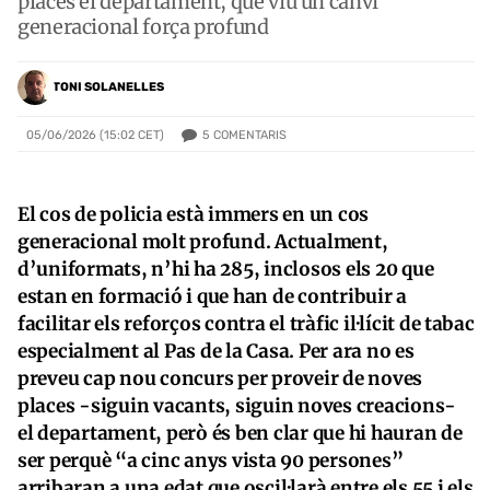
places el departament, que viu un canvi
generacional força profund
TONI SOLANELLES
5
COMENTARIS
05/06/2026 (15:02 CET)
El cos de policia està immers en un cos
generacional molt profund. Actualment,
d’uniformats, n’hi ha 285, inclosos els 20 que
estan en formació i que han de contribuir a
facilitar els reforços contra el tràfic il·lícit de tabac
especialment al Pas de la Casa. Per ara no es
preveu cap nou concurs per proveir de noves
places -siguin vacants, siguin noves creacions-
el departament, però és ben clar que hi hauran de
ser perquè “a cinc anys vista 90 persones”
arribaran a una edat que oscil·larà entre els 55 i els