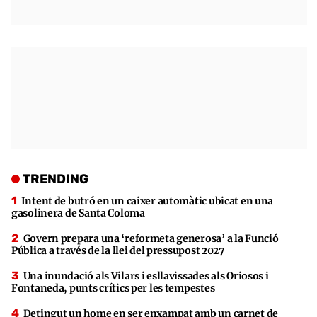
TRENDING
Intent de butró en un caixer automàtic ubicat en una
gasolinera de Santa Coloma
Govern prepara una ‘reformeta generosa’ a la Funció
Pública a través de la llei del pressupost 2027
Una inundació als Vilars i esllavissades als Oriosos i
Fontaneda, punts crítics per les tempestes
Detingut un home en ser enxampat amb un carnet de