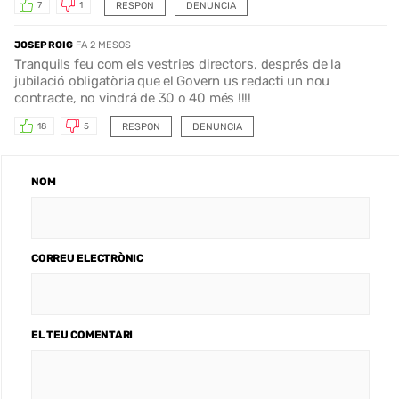
RESPON
DENUNCIA
7
1
JOSEP ROIG
FA 2 MESOS
Tranquils feu com els vestries directors, després de la
jubilació obligatòria que el Govern us redacti un nou
contracte, no vindrá de 30 o 40 més !!!!
RESPON
DENUNCIA
18
5
NOM
CORREU ELECTRÒNIC
EL TEU COMENTARI