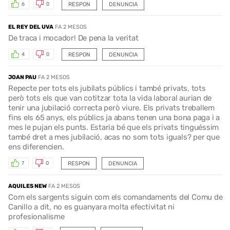
RESPON
DENUNCIA
6
0
EL REY DEL UVA
FA 2 MESOS
De traca i mocador! De pena la veritat
RESPON
DENUNCIA
4
0
JOAN PAU
FA 2 MESOS
Repecte per tots els jubilats públics i també privats, tots
però tots els que van cotitzar tota la vida laboral aurian de
tenir una jubilació correcta però viure. Els privats treballem
fins els 65 anys, els públics ja abans tenen una bona paga i a
mes le pujan els punts. Estaria bé que els privats tinguéssim
també dret a mes jubilació, acas no som tots iguals? per que
ens diferencien.
RESPON
DENUNCIA
7
0
AQUILES NEW
FA 2 MESOS
Com els sargents siguin com els comandaments del Comu de
Canillo a dit, no es guanyara molta efectivitat ni
profesionalisme