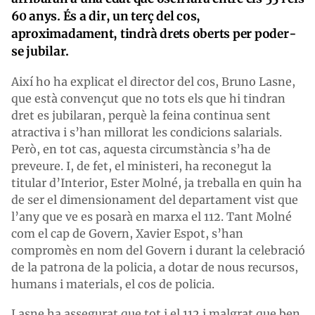
60 anys. És a dir, un terç del cos,
aproximadament, tindrà drets oberts per poder-
se jubilar.
Així ho ha explicat el director del cos, Bruno Lasne,
que està convençut que no tots els que hi tindran
dret es jubilaran, perquè la feina continua sent
atractiva i s’han millorat les condicions salarials.
Però, en tot cas, aquesta circumstància s’ha de
preveure. I, de fet, el ministeri, ha reconegut la
titular d’Interior, Ester Molné, ja treballa en quin ha
de ser el dimensionament del departament vist que
l’any que ve es posarà en marxa el 112. Tant Molné
com el cap de Govern, Xavier Espot, s’han
compromès en nom del Govern i durant la celebració
de la patrona de la policia, a dotar de nous recursos,
humans i materials, el cos de policia.
Lasne ha assegurat que tot i el 112 i malgrat que ben