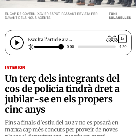
EL CAP DE GOVERN, XAVIER ESPOT, PASSANT REVISTA PER
TONI
DAVANT DELS NOUS AGENTS.
SOLANELLES
Escolta l'article ara…
1x
0:00
4:20
INTERIOR
Un terç dels integrants del
cos de policia tindrà dret a
jubilar-se en els propers
cinc anys
Fins a finals d’estiu del 2027 no es posarà en
marxa cap més concurs per proveir de noves