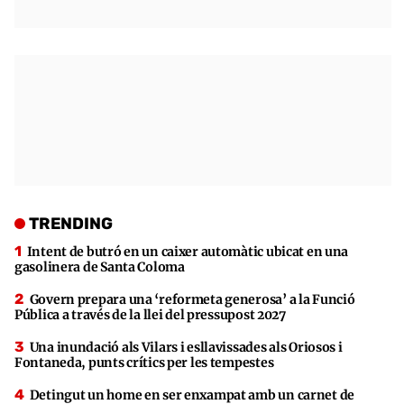
TRENDING
Intent de butró en un caixer automàtic ubicat en una
gasolinera de Santa Coloma
Govern prepara una ‘reformeta generosa’ a la Funció
Pública a través de la llei del pressupost 2027
Una inundació als Vilars i esllavissades als Oriosos i
Fontaneda, punts crítics per les tempestes
Detingut un home en ser enxampat amb un carnet de