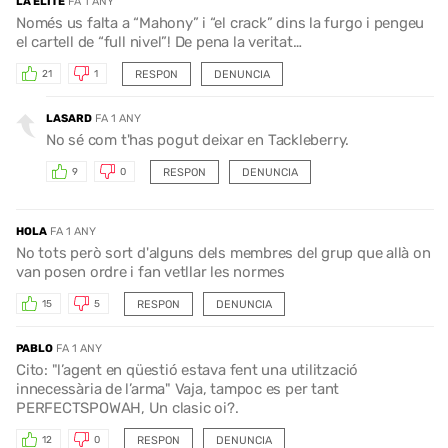
LA ÉLITE
FA 1 ANY
Només us falta a “Mahony” i “el crack” dins la furgo i pengeu
el cartell de “full nivel”! De pena la veritat…
RESPON
DENUNCIA
21
1
LASARD
FA 1 ANY
No sé com t'has pogut deixar en Tackleberry.
RESPON
DENUNCIA
9
0
HOLA
FA 1 ANY
No tots però sort d'alguns dels membres del grup que allà on
van posen ordre i fan vetllar les normes
RESPON
DENUNCIA
15
5
PABLO
FA 1 ANY
Cito: "l’agent en qüestió estava fent una utilització
innecessària de l’arma" Vaja, tampoc es per tant
PERFECTSPOWAH, Un clasic oi?.
RESPON
DENUNCIA
12
0