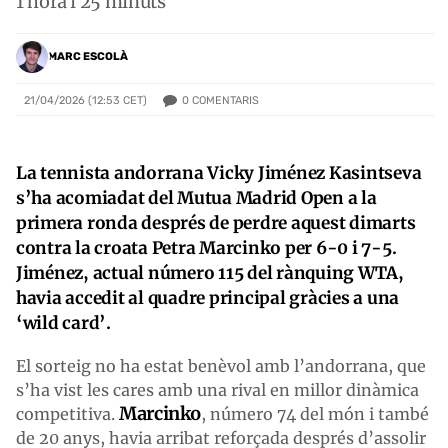
1 hora i 25 minuts
MARC ESCOLÀ
0
COMENTARIS
21/04/2026 (12:53 CET)
La tennista andorrana Vicky Jiménez Kasintseva
s’ha acomiadat del Mutua Madrid Open a la
primera ronda després de perdre aquest dimarts
contra la croata Petra Marcinko per 6-0 i 7-5.
Jiménez, actual número 115 del rànquing WTA,
havia accedit al quadre principal gràcies a una
‘wild card’.
El sorteig no ha estat benèvol amb l’andorrana, que
s’ha vist les cares amb una rival en millor dinàmica
Marcinko
competitiva.
, número 74 del món i també
de 20 anys, havia arribat reforçada després d’assolir