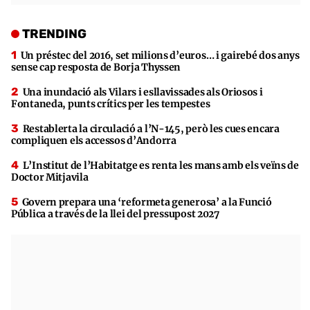
TRENDING
Un préstec del 2016, set milions d’euros… i gairebé dos anys
sense cap resposta de Borja Thyssen
Una inundació als Vilars i esllavissades als Oriosos i
Fontaneda, punts crítics per les tempestes
Restablerta la circulació a l’N-145, però les cues encara
compliquen els accessos d’Andorra
L’Institut de l’Habitatge es renta les mans amb els veïns de
Doctor Mitjavila
Govern prepara una ‘reformeta generosa’ a la Funció
Pública a través de la llei del pressupost 2027