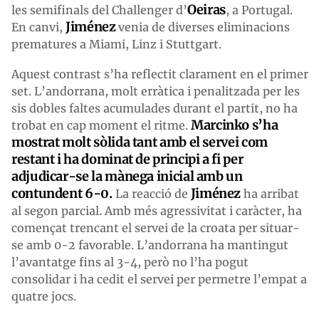
Oeiras
les semifinals del Challenger d’
, a Portugal.
Jiménez
En canvi,
venia de diverses eliminacions
prematures a Miami, Linz i Stuttgart.
Aquest contrast s’ha reflectit clarament en el primer
set. L’andorrana, molt erràtica i penalitzada per les
sis dobles faltes acumulades durant el partit, no ha
Marcinko s’ha
trobat en cap moment el ritme.
mostrat molt sòlida tant amb el servei com
restant i ha dominat de principi a fi per
adjudicar-se la mànega inicial amb un
contundent 6-0.
Jiménez
La reacció de
ha arribat
al segon parcial. Amb més agressivitat i caràcter, ha
començat trencant el servei de la croata per situar-
se amb 0-2 favorable. L’andorrana ha mantingut
l’avantatge fins al 3-4, però no l’ha pogut
consolidar i ha cedit el servei per permetre l’empat a
quatre jocs.