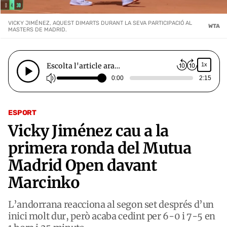
VICKY JIMÉNEZ, AQUEST DIMARTS DURANT LA SEVA PARTICIPACIÓ AL
WTA
MASTERS DE MADRID.
Escolta l'article ara…
1x
0:00
2:15
ESPORT
Vicky Jiménez cau a la
primera ronda del Mutua
Madrid Open davant
Marcinko
L’andorrana reacciona al segon set després d’un
inici molt dur, però acaba cedint per 6-0 i 7-5 en