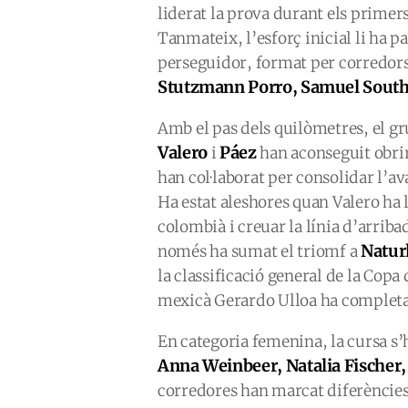
liderat la prova durant els primer
Tanmateix, l’esforç inicial li ha p
perseguidor, format per corredo
Stutzmann Porro, Samuel South, 
Amb el pas dels quilòmetres, el gr
Valero
Páez
i
han aconseguit obrir
han col·laborat per consolidar l’ava
Ha estat aleshores quan Valero ha l
colombià i creuar la línia d’arrib
Natur
només ha sumat el triomf a
la classificació general de la Copa
mexicà Gerardo Ulloa ha completat
En categoria femenina, la cursa s’
Anna Weinbeer, Natalia Fischer, 
corredores han marcat diferències 