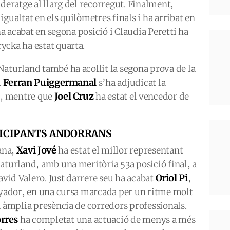
ideratge al llarg del recorregut. Finalment,
gualtat en els quilòmetres finals i ha arribat en
ha acabat en segona posició i Claudia Peretti ha
ycka ha estat quarta.
Naturland també ha acollit la segona prova de la
Ferran Puiggermanal
.
s’ha adjudicat la
Joel Cruz
M, mentre que
ha estat el vencedor de
RTICIPANTS ANDORRANS
Xavi Jové
rana,
ha estat el millor representant
aturland, amb una meritòria 53a posició final, a
Oriol Pi
id Valero. Just darrere seu ha acabat
,
anyador, en una cursa marcada per un ritme molt
a àmplia presència de corredors professionals.
orres
ha completat una actuació de menys a més