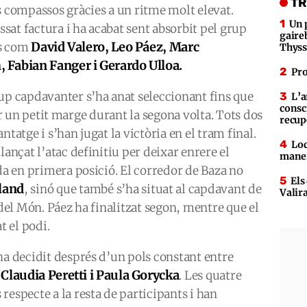
TR
s compassos gràcies a un ritme molt elevat.
Un 
assat factura i ha acabat sent absorbit pel grup
gaire
David Valero, Leo Páez, Marc
rs com
Thys
Fabian Fanger i Gerardo Ulloa.
Pro
up capdavanter s’ha anat seleccionant fins que
L’a
consc
 un petit marge durant la segona volta. Tots dos
recup
ntatge i s’han jugat la victòria en el tram final.
Loc
lançat l’atac definitiu per deixar enrere el
maner
ada en primera posició. El corredor de Baza no
Els
land
, sinó que també s’ha situat al capdavant de
Valir
 del Món. Páez ha finalitzat segon, mentre que el
 el podi.
ha decidit després d’un pols constant entre
Claudia Peretti i Paula Gorycka
. Les quatre
respecte a la resta de participants i han