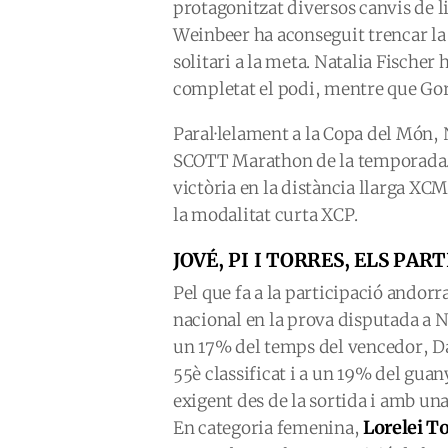
protagonitzat diversos canvis de l
Weinbeer ha aconseguit trencar la i
solitari a la meta. Natalia Fischer 
completat el podi, mentre que Gor
Paral·lelament a la Copa del Món, 
SCOTT Marathon de la temporada
victòria en la distància llarga XC
la modalitat curta XCP.
JOVÉ, PI I TORRES, ELS PA
Pel que fa a la participació andor
nacional en la prova disputada a N
un 17% del temps del vencedor, Dav
55è classificat i a un 19% del gu
exigent des de la sortida i amb un
Lorelei T
En categoria femenina,