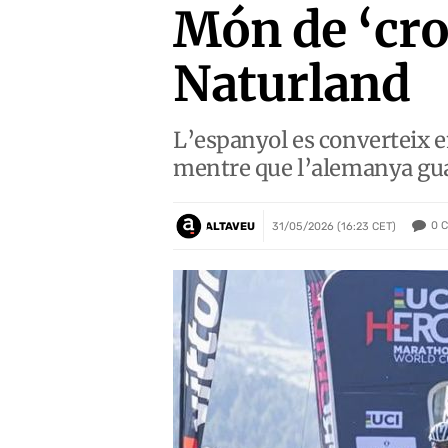
Món de ‘cr
Naturland
L’espanyol es converteix en
mentre que l’alemanya guan
0
C
ALTAVEU
31/05/2026 (16:23 CET)