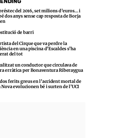
ENDING
préstec del 2016, set milions d’euros… i
bé dos anys sense cap resposta de Borja
sen
stitució de barri
rtista del Cirque que va perdre la
iència en una piscina d’Escaldes s’ha
erat del tot
alitzat un conductor que circulava de
a erràtica per Bonaventura Riberaygua
 dos ferits greus en l’accident mortal de
a Nova evolucionen bé i surten de l’UCI