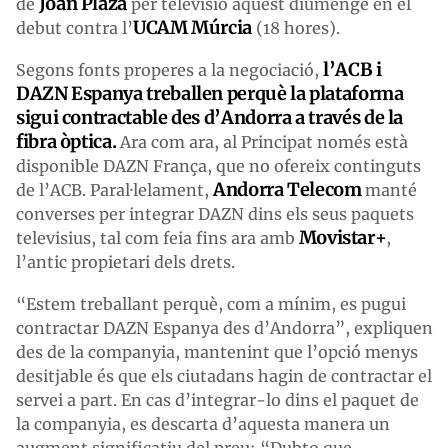
Joan Plaza
de
per televisió aquest diumenge en el
UCAM Múrcia
debut contra l’
(18 hores).
l’ACB i
Segons fonts properes a la negociació,
DAZN Espanya treballen perquè la plataforma
sigui contractable des d’Andorra a través de la
fibra òptica.
Ara com ara, al Principat només està
disponible DAZN França, que no ofereix continguts
Andorra Telecom
de l’ACB. Paral·lelament,
manté
converses per integrar DAZN dins els seus paquets
Movistar+
televisius, tal com feia fins ara amb
,
l’antic propietari dels drets.
“Estem treballant perquè, com a mínim, es pugui
contractar DAZN Espanya des d’Andorra”, expliquen
des de la companyia, mantenint que l’opció menys
desitjable és que els ciutadans hagin de contractar el
servei a part. En cas d’integrar-lo dins el paquet de
la companyia, es descarta d’aquesta manera un
augment significatiu del preu: “Dubto que