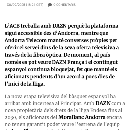
0
COMENTARIS
30/09/2025 (18:24 CET)
L’ACB treballa amb DAZN perquè la plataforma
sigui accessible des d’Andorra, mentre que
Andorra Telecom manté converses pròpies per
oferir el servei dins de la seva oferta televisiva a
través de la fibra òptica. De moment, al país
només es pot veure DAZN França i el contingut
espanyol continua bloquejat, fet que manté els
aficionats pendents d’un acord a pocs dies de
l’inici de la lliga.
La nova etapa televisiva del bàsquet espanyol ha
DAZN
arribat amb incertesa al Principat. Amb
com a
nova propietària dels drets de la lliga Endesa fins al
MoraBanc Andorra
2030, els aficionats del
encara
no tenen garantit poder veure l’estrena de l’equip