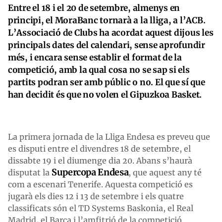
Entre el 18 i el 20 de setembre, almenys en
principi, el MoraBanc tornarà a la lliga, a l’ACB.
L’Associació de Clubs ha acordat aquest dijous les
principals dates del calendari, sense aprofundir
més, i encara sense establir el format de la
competició, amb la qual cosa no se sap si els
partits podran ser amb públic o no. El que sí que
han decidit és que no volen el Gipuzkoa Basket.
La primera jornada de la Lliga Endesa es preveu que
es disputi entre el divendres 18 de setembre, el
dissabte 19 i el diumenge dia 20. Abans s’haurà
Supercopa Endesa
disputat la
, que aquest any té
com a escenari Tenerife. Aquesta competició es
jugarà els dies 12 i 13 de setembre i els quatre
classificats són el TD Systems Baskonia, el Real
Madrid, el Barça i l’amfitrió de la competició.