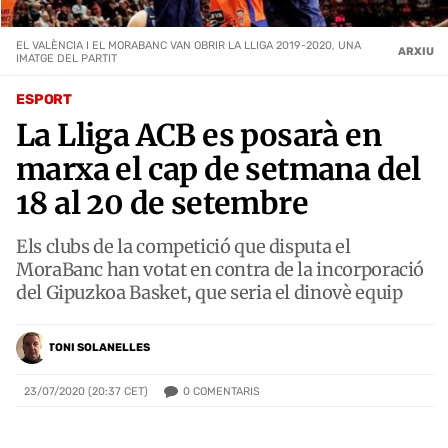
EL VALÈNCIA I EL MORABANC VAN OBRIR LA LLIGA 2019-2020, UNA
ARXIU
IMATGE DEL PARTIT
ESPORT
La Lliga ACB es posarà en
marxa el cap de setmana del
18 al 20 de setembre
Els clubs de la competició que disputa el
MoraBanc han votat en contra de la incorporació
del Gipuzkoa Basket, que seria el dinovè equip
TONI SOLANELLES
0
COMENTARIS
23/07/2020 (20:37 CET)