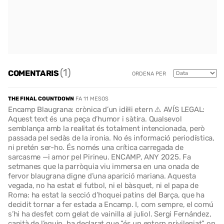
(1)
COMENTARIS
ORDENA PER
THE FINAL COUNTDOWN
FA 11 MESOS
Encamp Blaugrana: crònica d’un idil·li etern ⚠️ AVÍS LEGAL:
Aquest text és una peça d’humor i sàtira. Qualsevol
semblança amb la realitat és totalment intencionada, però
passada pel sedàs de la ironia. No és informació periodística,
ni pretén ser-ho. És només una crítica carregada de
sarcasme —i amor pel Pirineu. ENCAMP, ANY 2025. Fa
setmanes que la parròquia viu immersa en una onada de
fervor blaugrana digne d’una aparició mariana. Aquesta
vegada, no ha estat el futbol, ni el bàsquet, ni el papa de
Roma: ha estat la secció d’hoquei patins del Barça, que ha
decidit tornar a fer estada a Encamp. I, com sempre, el comú
s’hi ha desfet com gelat de vainilla al juliol. Sergi Fernández,
capità de l’equip, ha declarat que “és un entorn privilegiat” on