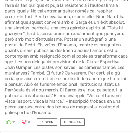
l’aire és tan pur que et puja la resistència i l’autoestima a
parts iguals. No cal entrenar gaire: només cal respirar i
creure-hi fort. Per la seva banda, el conseller Nino Marot ha
afirmat que aquest conveni amb el Barça és un èxit absolut,
una simbiosi perfecta, una cosa gairebé espiritual. “Tots hi
guanyem”, ha dit, sense precisar exactament què guanyem,
però amb molt d’entusiasme. Potser un autògraf, o una
postal de Pedri. Els veïns d’Encamp, mentre es pregunten
quants diners públics es destinen a aquest amor d’estiu,
contemplen amb resignació com el poble es transforma cada
agost en una delegació provisional de la Ciutat Esportiva
Joan Gamper. Les pistes són seves, les càmeres també. Les
muntanyes? També. El futur? Ja veurem. Per cert, si algú
creia que això era turisme esportiu, li demanem que ho torni
a pensar. Això és turisme emocional institucionalitzat. La
Parròquia és el nou merch. El Barça és el nou paisatge. I la
publicitat institucional? El nou evangeli. “Visca el turisme,
visca l’esport, visca la marca.” – Inscripció trobada en una
pedra sagrada entre dos bidons de magnesi al costat del
poliesportiu d’Encamp.
RESPON
DENUNCIA
13
0