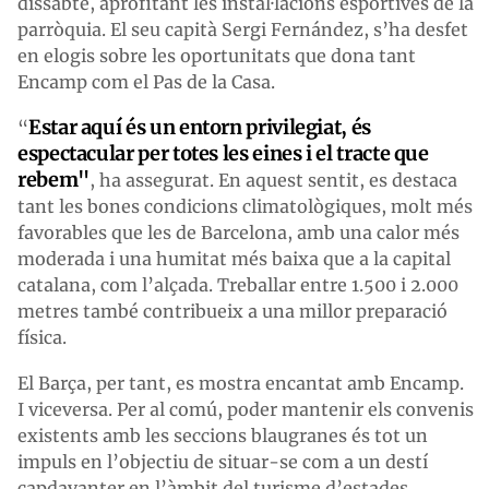
dissabte, aprofitant les instal·lacions esportives de la
parròquia. El seu capità Sergi Fernández, s’ha desfet
en elogis sobre les oportunitats que dona tant
Encamp com el Pas de la Casa.
Estar aquí és un entorn privilegiat, és
“
espectacular per totes les eines i el tracte que
rebem"
, ha assegurat. En aquest sentit, es destaca
tant les bones condicions climatològiques, molt més
favorables que les de Barcelona, amb una calor més
moderada i una humitat més baixa que a la capital
catalana, com l’alçada. Treballar entre 1.500 i 2.000
metres també contribueix a una millor preparació
física.
El Barça, per tant, es mostra encantat amb Encamp.
I viceversa. Per al comú, poder mantenir els convenis
existents amb les seccions blaugranes és tot un
impuls en l’objectiu de situar-se com a un destí
capdavanter en l’àmbit del turisme d’estades