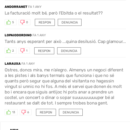
ANDORRANET
FA 1 ANY
La facturació molt bé, però l'Ebitda o el resultat??
RESPON
DENUNCIA
5
0
LOPAIODORDINO
FA 1 ANY
Tants anys esperant per això ...quina desilusió. Cap glamour...
RESPON
DENUNCIA
2
1
LARAUXA
FA 1 ANY
Ostres, doncs mira, me n'alegro. Almenys un negoci diferent
a les pistes i als banys termals que funciona i que no sé
quants però segur que alguna del visitanta no hagessin
vingut si unnic no hi fos. A més el servei que donen és molt
bo i encara que siguis antijoc hi pots anar a prendre un
coctel, un concert o dinar o sopar suuuuuuuuuper bé al
restaurant se dalt de tot. I sempre trobes bona gent.
RESPON
DENUNCIA
13
6