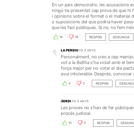
En un pais democratic, les acusacions 
ningú ha presentat cap prova de que hi h
i opinions sobre el format o el material 
o suposicions del que podria haver passa
que les faci públiques. Si no, no fem més
RESPON
DENUNCIA
18
18
LA PERDIU
FA 3 ANYS
Personalment, no crec a cap manipula
vot a la Batllia s'ha viciat amb el te
força major per no votar el dia pact
avui intolerable. Després, convocar 
RESPON
DENUNCI
4
3
JORDI
FA 3 ANYS
Les proves no s'han de fer públiques
procés judicial.
RESPON
DENUNC
10
0