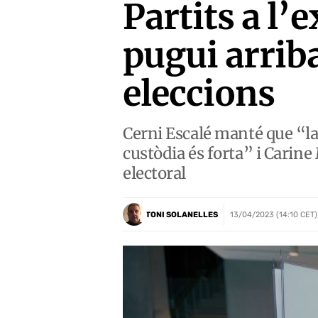
Partits a l’
pugui arriba
eleccions
Cerni Escalé manté que “la 
custòdia és forta” i Carin
electoral
TONI SOLANELLES
13/04/2023 (14:10 CET)