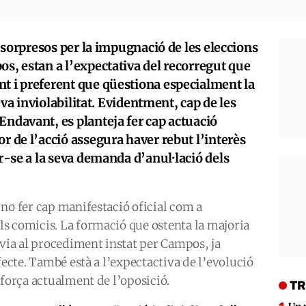
ls sorpresos per la impugnació de les eleccions
os, estan a l’expectativa del recorregut que
nt i preferent que qüestiona especialment la
seva inviolabilitat. Evidentment, cap de les
Endavant, es planteja fer cap actuació
or de l’acció assegura haver rebut l’interès
ir-se a la seva demanda d’anul·lació dels
no fer cap manifestació oficial com a
s comicis. La formació que ostenta la majoria
 via al procediment instat per Campos, ja
fecte. També està a l’expectactiva de l’evolució
 força actualment de l’oposició.
TR