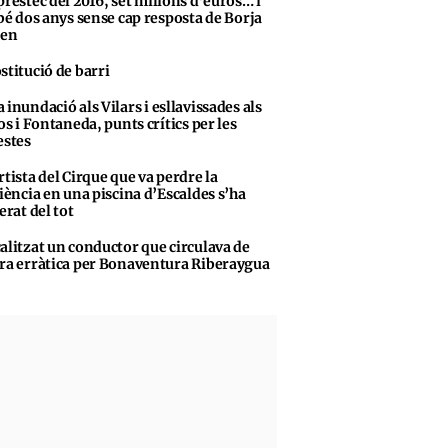
préstec del 2016, set milions d’euros… i
bé dos anys sense cap resposta de Borja
sen
stitució de barri
 inundació als Vilars i esllavissades als
s i Fontaneda, punts crítics per les
stes
rtista del Cirque que va perdre la
iència en una piscina d’Escaldes s’ha
erat del tot
alitzat un conductor que circulava de
a erràtica per Bonaventura Riberaygua