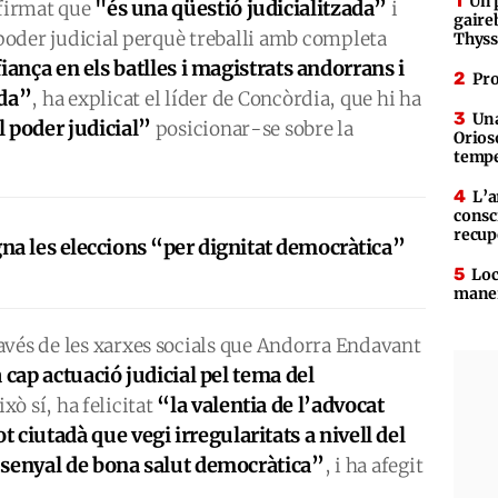
Un 
"és una qüestió judicialitzada”
afirmat que
i
gaire
l poder judicial perquè treballi amb completa
Thys
iança en els batlles i magistrats andorrans i
Pro
nda”
, ha explicat el líder de Concòrdia, que hi ha
Una
l poder judicial”
posicionar-se sobre la
Orioso
tempe
L’a
consc
recup
a les eleccions “per dignitat democràtica”
Loc
maner
avés de les xarxes socials que Andorra Endavant
 cap actuació judicial pel tema del
“la valentia de l’advocat
Això sí, ha felicitat
ot ciutadà que vegi irregularitats a nivell del
 senyal de bona salut democràtica”
, i ha afegit