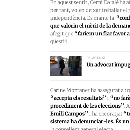
En aquest sentit, Cerni Escalé ha 
per tant, volen deixar treballar e
“conf
independència. Es manté la
que valorin el mèrit de la dema
“faríem un flac favor a
afegit que
qüestió.
RELACIONAT
Un advocat impugn
Carine Montaner ha assegurat a tr
“accepta els resultats”
“no farà
i
procediment de les eleccions”
. 
Emili Campos”
“t
i ha encoratjat
sistema ha denunciar-les. És un
la consellera general electa.