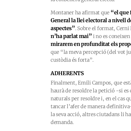
“el que 
Montaner ha afirmat que
General la llei electoral a nivell 
aspectes”
. Sobre el format, Cern
n’ha parlat mai”
i no es coneixen
mirarem en profunditat els prop
que “la meva percepció (del vot jud
custòdia és forta”.
ADHERENTS
Finalment, Emili Campos, que està 
haurà de resoldre la petició -si es
naturals per resoldre i, en el cas q
tancar l’afer de manera definitiva
la seva acció, altres ciutadans li h
demanda.