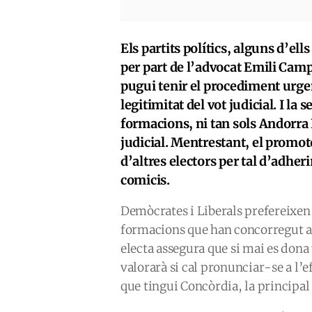
Els partits polítics, alguns d’el
per part de l’advocat Emili Camp
pugui tenir el procediment urge
legitimitat del vot judicial. I la 
formacions, ni tan sols Andorra 
judicial. Mentrestant, el promot
d’altres electors per tal d’adher
comicis.
Demòcrates i Liberals prefereixen 
formacions que han concorregut al
electa assegura que si mai es dona
valorarà si cal pronunciar-se a l’e
que tingui Concòrdia, la principal