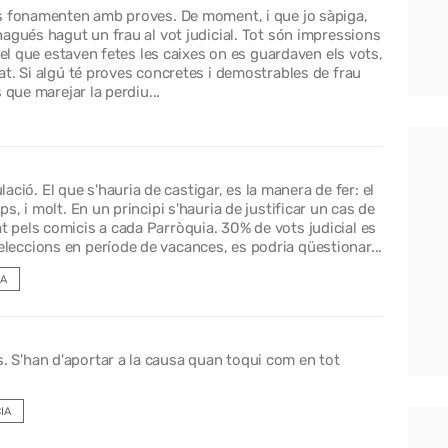
es fonamenten amb proves. De moment, i que jo sàpiga,
agués hagut un frau al vot judicial. Tot són impressions
del que estaven fetes les caixes on es guardaven els vots,
t. Si algú té proves concretes i demostrables de frau
 que marejar la perdiu...
ció. El que s'hauria de castigar, es la manera de fer: el
mps, i molt. En un principi s'hauria de justificar un cas de
at pels comicis a cada Parròquia. 30% de vots judicial es
eleccions en període de vacances, es podria qüestionar...
A
. S'han d'aportar a la causa quan toqui com en tot
IA