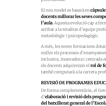
càpsule
El nou model es basarà en
docents millorar les seves compet
l’aula
. Aquesta evolució cap a form
arribar a la totalitat d’equips pro
metodològic i psicopedagògic.
A més, les noves formacions dotara
millor els processos d’ensenyamen
inclusiva, innovadora i centrada 
rol de f
els docents adquireixin el
també computarà a la carrera prof
REVISIÓ DE PROGRAMES EDUC
De forma complementària, el Gover
elaboració i revisió dels prog
d’
del batxillerat general de l’Esc