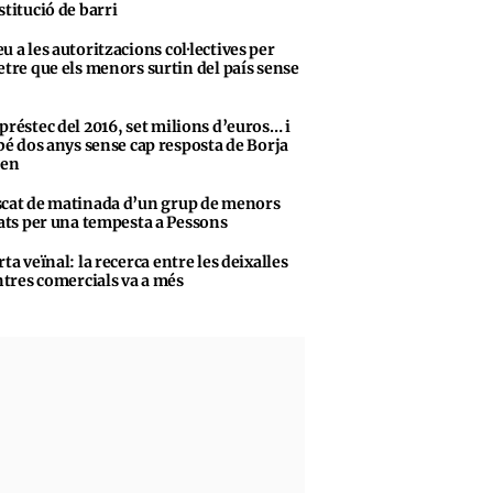
stitució de barri
u a les autoritzacions col·lectives per
tre que els menors surtin del país sense
préstec del 2016, set milions d’euros… i
bé dos anys sense cap resposta de Borja
sen
cat de matinada d’un grup de menors
ats per una tempesta a Pessons
rta veïnal: la recerca entre les deixalles
ntres comercials va a més