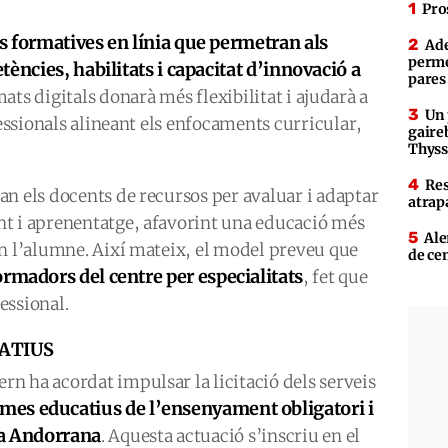
Pro
s formatives en línia que permetran als
Ade
perme
ències, habilitats i capacitat d’innovació a
pares
ats digitals donarà més flexibilitat i ajudarà a
Un 
fessionals alineant els enfocaments curricular,
gaire
Thys
Res
n els docents de recursos per avaluar i adaptar
atrap
t i aprenentatge, afavorint una educació més
Ale
en l’alumne. Així mateix, el model preveu que
de ce
ormadors del centre per especialitats
, fet que
essional.
ATIUS
n ha acordat impulsar la licitació dels serveis
rames educatius de l’ensenyament obligatori i
ola Andorrana
. Aquesta actuació s’inscriu en el