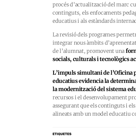
procés d’actualització del marc cur
continguts, els enfocaments pedag
educatius i als estàndards interna
La revisió dels programes permetrà
integrar nous àmbits d’aprenenta
form
de l’alumnat, promovent una
socials, culturals i tecnològics a
L’impuls simultani de l’Oficina 
educatius evidencia la determin
la modernització del sistema edu
recursos i el desenvolupament profe
assegurant que els continguts i el
alineats amb un model educatiu co
ETIQUETES