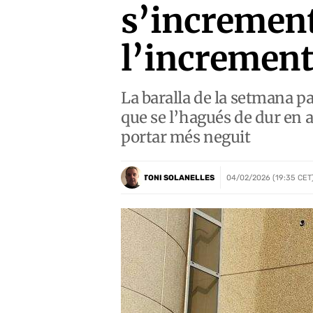
s’incrementi
l’increment
La baralla de la setmana p
que se l’hagués de dur en a
portar més neguit
TONI SOLANELLES
04/02/2026 (19:35 CET