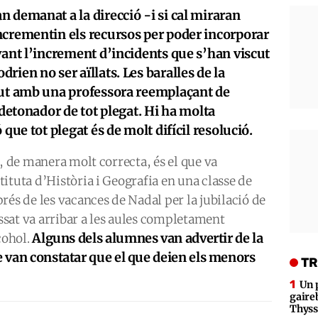
 demanat a la direcció -i si cal miraran
ncrementin els recursos per poder incorporar
vant l’increment d’incidents que s’han viscut
rien no ser aïllats. Les baralles de la
cut amb una professora reemplaçant de
 detonador de tot plegat. Hi ha molta
 que tot plegat és de molt difícil resolució.
, de manera molt correcta, és el que va
ituta d’Història i Geografia en una classe de
rés de les vacances de Nadal per la jubilació de
assat va arribar a les aules completament
Alguns dels alumnes van advertir de la
cohol.
re van constatar que el que deien els menors
TR
Un 
gaire
Thys