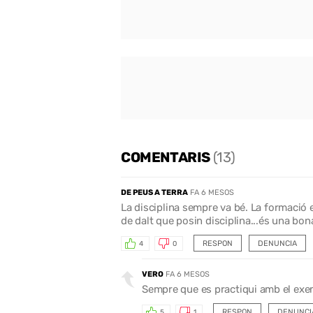
COMENTARIS
(13)
DE PEUS A TERRA
FA 6 MESOS
La disciplina sempre va bé. La formació 
de dalt que posin disciplina...és una bon
RESPON
DENUNCIA
4
0
VERO
FA 6 MESOS
Sempre que es practiqui amb el exem
RESPON
DENUNCI
5
1