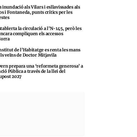
 inundació als Vilars i esllavissades als
s i Fontaneda, punts crítics per les
stes
tablerta la circulació a l’N-145, però les
encara compliquen els accessos
dorra
nstitut de l’Habitatge es renta les mans
ls veïns de Doctor Mitjavila
ern prepara una ‘reformeta generosa’ a
ció Pública a través de la llei del
upost 2027