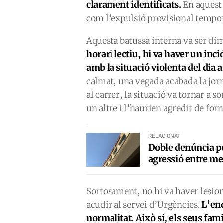
clarament identificats.
En aquest 
com l’expulsió provisional tempora
Aquesta batussa interna va ser dim
horari lectiu, hi va haver un inci
amb la situació violenta del dia a
calmat, una vegada acabada la jorna
al carrer, la situació va tornar a s
un altre i l’haurien agredit de for
RELACIONAT
Doble denúncia pol
agressió entre men
Sortosament, no hi va haver lesions
L’en
acudir al servei d’Urgències.
normalitat. Això sí, els seus fam