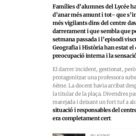
Famílies d’alumnes del Lycée han
d’anar més amunt i tot- que s’i
més vigilants dins del centre da
darrerament i que sembla que pod
setmana passada i l’episodi vis
Geografia i Història han estat el
preocupació interna i la sensació
El darrer incident, gestionat, però
protagonitzar una professora subst
6ème. La docent havia arribat desp
la titular de la plaça. Divendres p
marejada i deixant un fort tuf a al
situació i responsables del cent
era completament cert
.
RELACIONAT