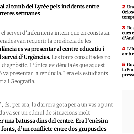
al al tomb del Lycée pels incidents entre
Una
Orioso
arreres setmanes
tempe
Res
el servei d’infermeria intern que en constatar
cues 
d’An
terades van requerir la presència de les
ància es va presentar al centre educatiu i
L’I
amb e
l servei d’Urgències.
Les fonts consultades no
 diagnòstic. L’única evidència és que aquest
Gov
la Fun
 va presentar la renúncia. I era els estudiants
press
ia i Geografia.
, és, per ara, la darrera gota per a un vas a punt
ada va ser un cúmul de situacions molt
r una batussa dins del centre. Era l’enèsim
fonts, d’un conflicte entre dos grupuscles