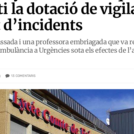
 la dotació de vigi
 d’incidents
assada i una professora embriagada que va r
mbulància a Urgències sota els efectes de l’
13
COMENTARIS
)