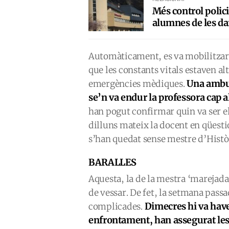
Més control polici
alumnes de les d
Automàticament, es va mobilitzar 
que les constants vitals estaven al
Una ambul
emergències mèdiques.
se’n va endur la professora cap a
han pogut confirmar quin va ser el
dilluns mateix la docent en qüestió
s’han quedat sense mestre d’Històr
BARALLES
Aquesta, la de la mestra ‘marejada’
de vessar. De fet, la setmana pass
Dimecres hi va have
complicades.
enfrontament, han assegurat les 