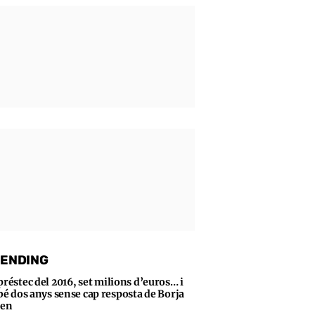
ENDING
préstec del 2016, set milions d’euros… i
bé dos anys sense cap resposta de Borja
sen