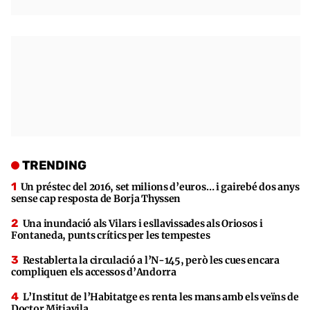
TRENDING
Un préstec del 2016, set milions d’euros… i gairebé dos anys
sense cap resposta de Borja Thyssen
Una inundació als Vilars i esllavissades als Oriosos i
Fontaneda, punts crítics per les tempestes
Restablerta la circulació a l’N-145, però les cues encara
compliquen els accessos d’Andorra
L’Institut de l’Habitatge es renta les mans amb els veïns de
Doctor Mitjavila