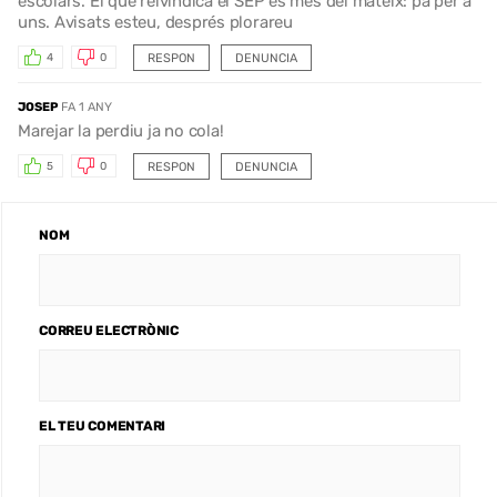
escolars. El què reivindica el SEP és més del mateix: pa per a
uns. Avisats esteu, després plorareu
RESPON
DENUNCIA
4
0
JOSEP
FA 1 ANY
Marejar la perdiu ja no cola!
RESPON
DENUNCIA
5
0
NOM
CORREU ELECTRÒNIC
EL TEU COMENTARI