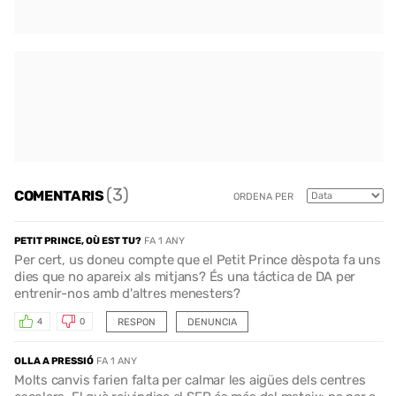
(3)
COMENTARIS
ORDENA PER
PETIT PRINCE, OÙ EST TU?
FA 1 ANY
Per cert, us doneu compte que el Petit Prince dèspota fa uns
dies que no apareix als mitjans? És una táctica de DA per
entrenir-nos amb d'altres menesters?
RESPON
DENUNCIA
4
0
OLLA A PRESSIÓ
FA 1 ANY
Molts canvis farien falta per calmar les aigües dels centres