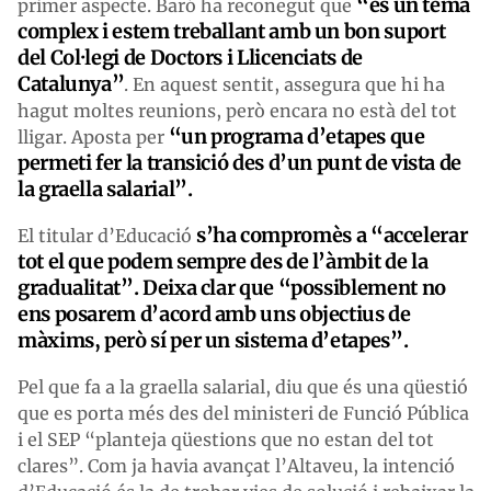
“és un tema
primer aspecte. Baró ha reconegut que
complex i estem treballant amb un bon suport
del Col·legi de Doctors i Llicenciats de
Catalunya”
. En aquest sentit, assegura que hi ha
hagut moltes reunions, però encara no està del tot
“un programa d’etapes que
lligar. Aposta per
permeti fer la transició des d’un punt de vista de
la graella salarial”.
s’ha compromès a “accelerar
El titular d’Educació
tot el que podem sempre des de l’àmbit de la
gradualitat”. Deixa clar que “possiblement no
ens posarem d’acord amb uns objectius de
màxims, però sí per un sistema d’etapes”.
Pel que fa a la graella salarial, diu que és una qüestió
que es porta més des del ministeri de Funció Pública
i el SEP “planteja qüestions que no estan del tot
clares”. Com ja havia avançat l’Altaveu, la intenció