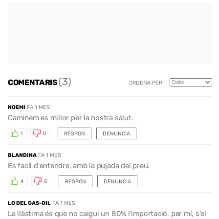
(3)
COMENTARIS
ORDENA PER
NOEMI
FA 1 MES
Caminem es millor per la nostra salut.
RESPON
DENUNCIA
1
0
BLANDINA
FA 1 MES
Es facíl d'entendre, amb la pujada del preu.
RESPON
DENUNCIA
4
0
LO DEL GAS-OIL
FA 1 MES
La llàstima és que no caigui un 80% l'importació, per mí, s'el