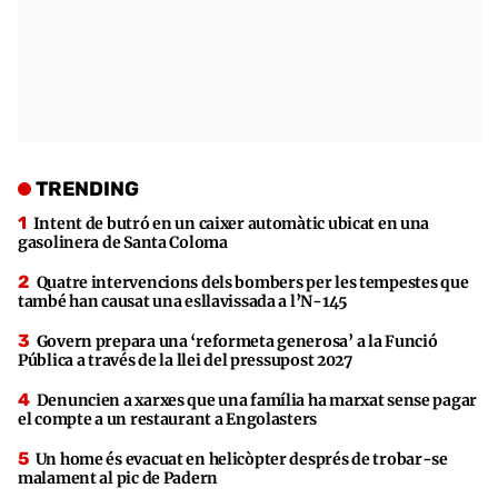
TRENDING
Intent de butró en un caixer automàtic ubicat en una
gasolinera de Santa Coloma
Quatre intervencions dels bombers per les tempestes que
també han causat una esllavissada a l’N-145
Govern prepara una ‘reformeta generosa’ a la Funció
Pública a través de la llei del pressupost 2027
Denuncien a xarxes que una família ha marxat sense pagar
el compte a un restaurant a Engolasters
Un home és evacuat en helicòpter després de trobar-se
malament al pic de Padern