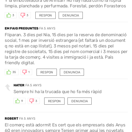
Y la embotelladora de Arinsal? No hay nada como la ropita
limpia, planchada y perfurmada. Forestal, perdón Forasteros
RESPON
DENUNCIA
3
3
EM FAIG PREGUNTES
FA 5 ANYS
Fliparan. 3 dies pel Nia, 15 dies per la reserva de denominació
social, 1 mes per inversió estrangera (et faltarà un document
q no està en cap llistat), 3 mesos pel notari, 15 dies pel
registre de societats, 15 dies pel nom comercial i 3 mesos per
la tarja de comerç. 4 visites a immigració i ja està. País
friendly digital.
RESPON
DENUNCIA
35
1
HATER
FA 5 ANYS
Sempre hi ha la trucada que ho fa més ràpid
RESPON
DENUNCIA
9
3
ROBERT
FA 5 ANYS
El comerç està adormit Es cert que els empresaris dels Anys
60 eren innovadors sempre Tenien primer aquí les novetats