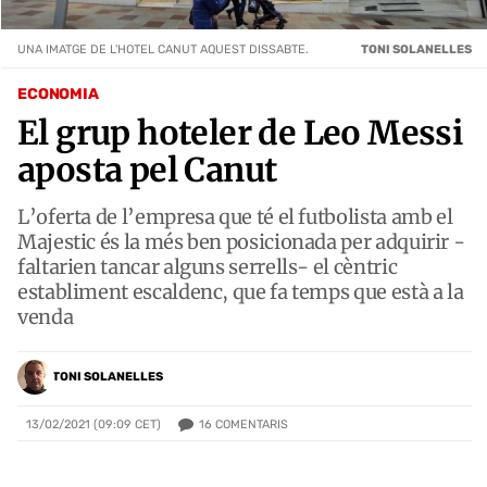
UNA IMATGE DE L'HOTEL CANUT AQUEST DISSABTE.
TONI SOLANELLES
ECONOMIA
El grup hoteler de Leo Messi
aposta pel Canut
L’oferta de l’empresa que té el futbolista amb el
Majestic és la més ben posicionada per adquirir -
faltarien tancar alguns serrells- el cèntric
establiment escaldenc, que fa temps que està a la
venda
TONI SOLANELLES
16
COMENTARIS
13/02/2021 (09:09 CET)