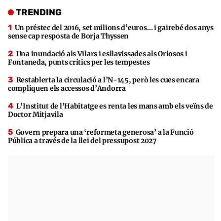
TRENDING
Un préstec del 2016, set milions d’euros… i gairebé dos anys
sense cap resposta de Borja Thyssen
Una inundació als Vilars i esllavissades als Oriosos i
Fontaneda, punts crítics per les tempestes
Restablerta la circulació a l’N-145, però les cues encara
compliquen els accessos d’Andorra
L’Institut de l’Habitatge es renta les mans amb els veïns de
Doctor Mitjavila
Govern prepara una ‘reformeta generosa’ a la Funció
Pública a través de la llei del pressupost 2027