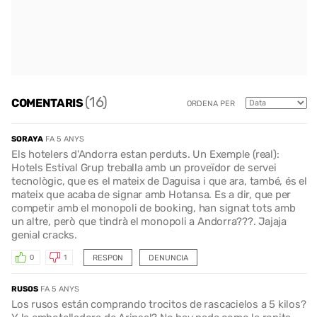
(16)
COMENTARIS
ORDENA PER
SORAYA
FA 5 ANYS
Els hotelers d'Andorra estan perduts. Un Exemple (real):
Hotels Estival Grup treballa amb un proveïdor de servei
tecnològic, que es el mateix de Daguisa i que ara, també, és el
mateix que acaba de signar amb Hotansa. Es a dir, que per
competir amb el monopoli de booking, han signat tots amb
un altre, però que tindrà el monopoli a Andorra???. Jajaja
genial cracks.
RESPON
DENUNCIA
0
1
RUSOS
FA 5 ANYS
Los rusos están comprando trocitos de rascacielos a 5 kilos?