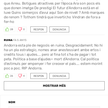
que Arreu. Botigues atractives per l’època Ara son pocs els
que donen imatge De prestigi El futur d’Andorra està en el
luxe Quins comerços d’avui aquí Son de nivell ? Amb marques
de renom ? Tothom tindrà que invertir,ho Vindran de fora a
fer-ho
RESPON
DENUNCIA
28
0
RUINA
FA 5 ANYS
Andorra esta ple de negocis en ruina. Desgracidament. No hi
ha un pla estrategic, nomes anar anestessiant ambe ertos i
credits tous i ajudes.... pero al fina tot s’ha de pagar i tot
peta. Politica a base d’ajudes= mort d’Andorra. Cal politica
d’estimuls per empenyer i fer creoxer el país.... estem morint
poc a poc. RIP Andorra.
RESPON
DENUNCIA
26
4
MOSTRAR MÉS
NOM