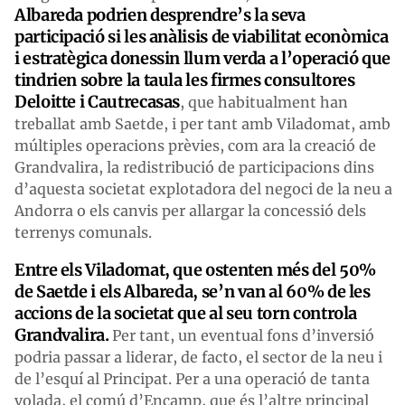
Albareda podrien desprendre’s la seva
participació si les anàlisis de viabilitat econòmica
i estratègica donessin llum verda a l’operació que
tindrien sobre la taula les firmes consultores
Deloitte i Cautrecasas
, que habitualment han
treballat amb Saetde, i per tant amb Viladomat, amb
múltiples operacions prèvies, com ara la creació de
Grandvalira, la redistribució de participacions dins
d’aquesta societat explotadora del negoci de la neu a
Andorra o els canvis per allargar la concessió dels
terrenys comunals.
Entre els Viladomat, que ostenten més del 50%
de Saetde i els Albareda, se’n van al 60% de les
accions de la societat que al seu torn controla
Grandvalira.
Per tant, un eventual fons d’inversió
podria passar a liderar, de facto, el sector de la neu i
de l’esquí al Principat. Per a una operació de tanta
volada, el comú d’Encamp, que és l’altre principal