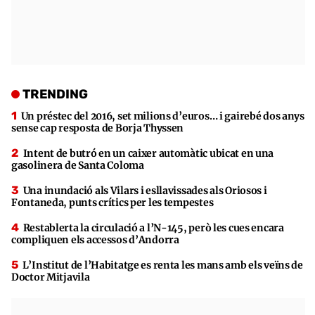
TRENDING
Un préstec del 2016, set milions d’euros… i gairebé dos anys
sense cap resposta de Borja Thyssen
Intent de butró en un caixer automàtic ubicat en una
gasolinera de Santa Coloma
Una inundació als Vilars i esllavissades als Oriosos i
Fontaneda, punts crítics per les tempestes
Restablerta la circulació a l’N-145, però les cues encara
compliquen els accessos d’Andorra
L’Institut de l’Habitatge es renta les mans amb els veïns de
Doctor Mitjavila