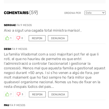
(59)
COMENTARIS
ORDENA PER
SERGIAE
FA 9 MESOS
Aixo a sigut una cagada total ministra marisol ,
RESPON
DENUNCIA
1
0
DESH
FA 9 MESOS
La familia Viladomat com a soci majoritari pot fer el que li
roti, el que no haurieu de permetre es que entri
l'administració a controlar l'accionariat i gestionar la
concessió. Menos mal que aquesta familia a gestionat aquest
negoci durant +50 anys. I si s'ho venen a algú de fora, per
molt malament que ho faci sempre ho farà millor que
qualsevol organisme nacional. Nomes us heu de fixar en la
resta d'espais lùdics del pais...
RESPON
DENUNCIA
7
3
PAU
FA 9 MESOS