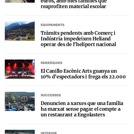
euros, amb més famílies que
reaprofiten material escolar
EQUIPAMENTS
Tràmits pendents amb Comerç i
Indústria impedeixen Heliand
operar des de l’heliport nacional
PARRÒQUIES
El Canillo Escènic Arts guanya un
10% d’espectadors i frega els 22.000
SUCCESSOS
Denuncien a xarxes que una família
ha marxat sense pagar el compte a
un restaurant a Engolasters
INTERIOR