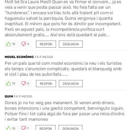
Molt bé Sra Laura Mas!!! Quan es va firmar el conveni... ja es
veia a venir que podia passar això. No feia falta ser un
"llumbreres". I encara sortíeu tots allà traient pit com si
haguessiu salvat la parròquia. Quina vergonya i quanta
ineptitud. El mínim que pots fer és dimitir per incompetent.
Però en aquest país, la incompetència política surt
absolutament gratis.... Així ens està quedant el país...
RESPON
DENUNCIA
15
4
MODEL ECONÒMIC
FA 9 MESOS
Per un país que té com model econòmic la neu i els turistes
els temps s'anuncien complicats, quedarà el blanqueig amb
el vist i plau de les autoritats......
RESPON
DENUNCIA
13
0
QUIM
FA 9 MESOS
Doncs jo no ho veig pas malament. Si venen amb diners,
bones intencions i una gestió competent, benvinguts siguin.
Potser fins i tot calia algú de fora per posar una mica d’ordre
i evitar tant mamoneo
RESPON
DENUNCIA
10
7