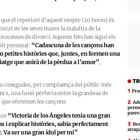
 que el repertori d’aquest vespre (20 hores) és
cut en les seves mares la malaltia de la
rocessos de divorci. Aquests fets han sigut els
“Cadascuna de les cançons han
olt personal:
ón petites històries que, juntes, en formen una
viatge que anirà de la pèrdua a l’amor”
,
TR
és conegudes, per complaença del públic més
Pro
doncs, una fusió perfecta entre la grandesa de
t que ofereixen les cançons.
Ade
perme
pares
“Victoria de los Ángeles tenia una gran
que
s i explicar històries, sabia perfectament
Res
atrap
 Va ser una gran ídol per mi”
.