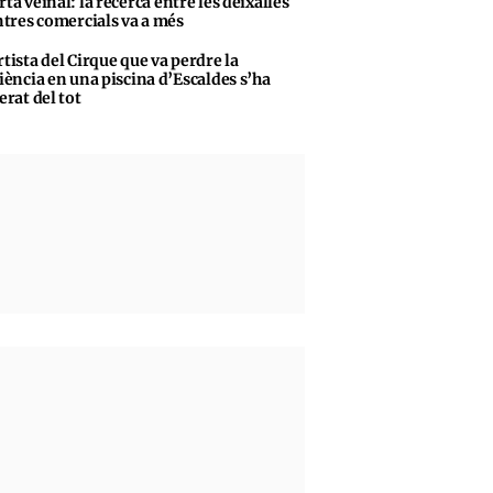
rta veïnal: la recerca entre les deixalles
ntres comercials va a més
rtista del Cirque que va perdre la
iència en una piscina d’Escaldes s’ha
erat del tot