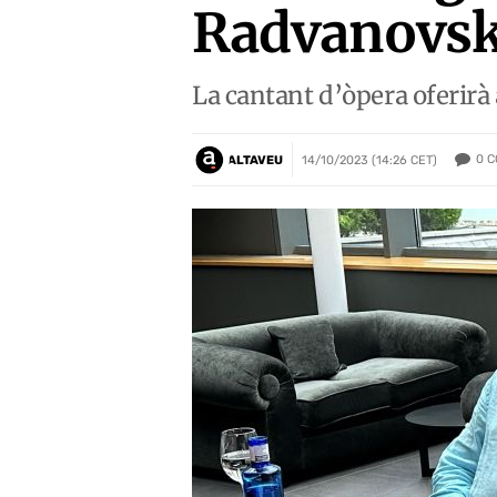
Radvanovsky
La cantant d’òpera oferirà
0
C
ALTAVEU
14/10/2023 (14:26 CET)