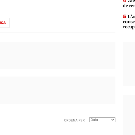
Ale
de ce
L’a
consc
ICA
recup
ORDENA PER