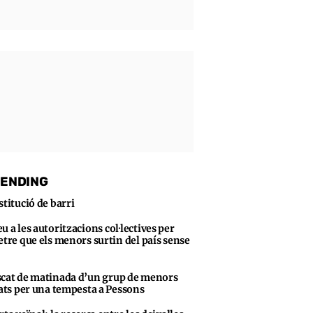
ENDING
stitució de barri
u a les autoritzacions col·lectives per
tre que els menors surtin del país sense
cat de matinada d’un grup de menors
ats per una tempesta a Pessons