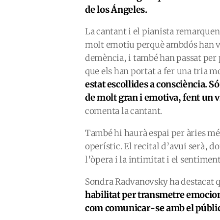
de los Ángeles.
La cantant i el pianista remarquen
molt emotiu perquè ambdós han vis
demència, i també han passat per p
que els han portat a fer una tria m
estat escollides a consciència. S
de molt gran i emotiva, fent un 
comenta la cantant.
També hi haurà espai per àries m
operístic. El recital d’avui serà, 
l’òpera i la intimitat i el sentimen
Sondra Radvanovsky ha destacat 
habilitat per transmetre emocion
com comunicar-se amb el públic.