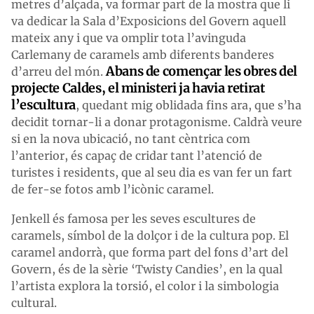
metres d’alçada, va formar part de la mostra que li
va dedicar la Sala d’Exposicions del Govern aquell
mateix any i que va omplir tota l’avinguda
Carlemany de caramels amb diferents banderes
Abans de començar les obres del
d’arreu del món.
projecte Caldes, el ministeri ja havia retirat
l’escultura
, quedant mig oblidada fins ara, que s’ha
decidit tornar-li a donar protagonisme. Caldrà veure
si en la nova ubicació, no tant cèntrica com
l’anterior, és capaç de cridar tant l’atenció de
turistes i residents, que al seu dia es van fer un fart
de fer-se fotos amb l’icònic caramel.
Jenkell és famosa per les seves escultures de
caramels, símbol de la dolçor i de la cultura pop. El
caramel andorrà, que forma part del fons d’art del
Govern, és de la sèrie ‘Twisty Candies’, en la qual
l’artista explora la torsió, el color i la simbologia
cultural.