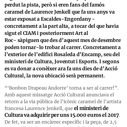
perdut la pista, però si eren fans del famós
caramel de Laurence Jenkell que fa uns anys va
estar exposat a Escaldes-Engordany -
concretament a la part alta, a tocar del que havia
sigut el CIAM i posteriorment Art al
Roc- sàpiguen que des d’aquest mes de desembre
poden tornar-lo trobar al carrer. Concretament a
l’exterior de l’edifici Rosaleda d’Encamp, seu del
ministeri de Cultura, Joventut i Esports. I segons
es va donar a conèixer ara fa uns dies de d’Acció
Cultural, la nova ubicació serà permanent.
“‘Bonbon Drapeau Andorre’ torna a ser al carrer!”.
Amb aquest missatge Acció Cultural anunciava el
retorn a la via pública de l’icònic caramel de l’artista
el ministeri de
francesa Laurence Jenkell, que
Cultura va adquirir per uns 15.000 euros el 2017
.
De fet, va ser un encàrrec específic i la peça, de 2,5