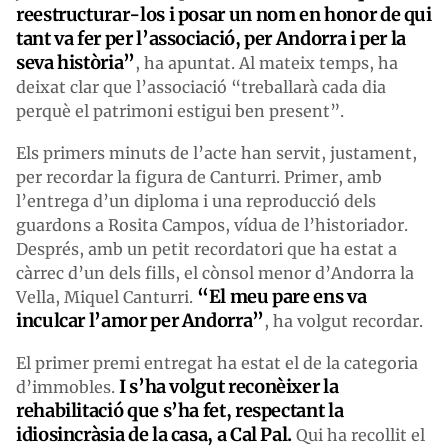
reestructurar-los i posar un nom en honor de qui
tant va fer per l’associació, per Andorra i per la
seva història”
, ha apuntat. Al mateix temps, ha
deixat clar que l’associació “treballarà cada dia
perquè el patrimoni estigui ben present”.
Els primers minuts de l’acte han servit, justament,
per recordar la figura de Canturri. Primer, amb
l’entrega d’un diploma i una reproducció dels
guardons a Rosita Campos, vídua de l’historiador.
Després, amb un petit recordatori que ha estat a
càrrec d’un dels fills, el cònsol menor d’Andorra la
“El meu pare ens va
Vella, Miquel Canturri.
inculcar l’amor per Andorra”
, ha volgut recordar.
El primer premi entregat ha estat el de la categoria
I s’ha volgut reconèixer la
d’immobles.
rehabilitació que s’ha fet, respectant la
idiosincràsia de la casa, a Cal Pal.
Qui ha recollit el