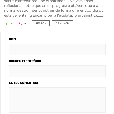
sabut mantenir prou bé el patrimoni. “No vam saber
reflexionar sobre què era el progrés; trobàvem que era
normal destruir per construir de forma diferent”..... diu qui
está venent mig Encamp per a l'explotació urbanistica......
RESPON
DENUNCIA
23
9
NOM
CORREU ELECTRÒNIC
EL TEU COMENTARI