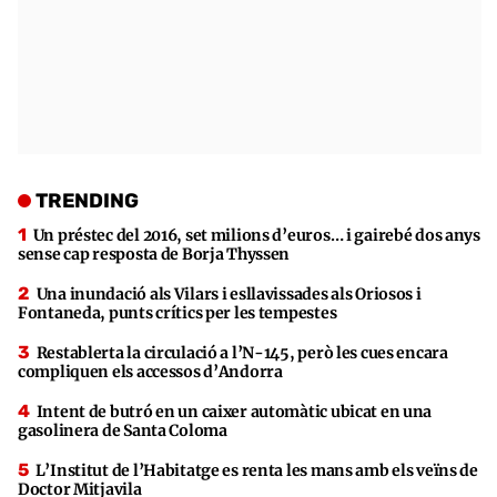
TRENDING
Un préstec del 2016, set milions d’euros… i gairebé dos anys
sense cap resposta de Borja Thyssen
Una inundació als Vilars i esllavissades als Oriosos i
Fontaneda, punts crítics per les tempestes
Restablerta la circulació a l’N-145, però les cues encara
compliquen els accessos d’Andorra
Intent de butró en un caixer automàtic ubicat en una
gasolinera de Santa Coloma
L’Institut de l’Habitatge es renta les mans amb els veïns de
Doctor Mitjavila