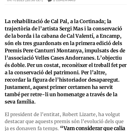
2
COMENTARIS
09/11/2023 (20:36 CET)
La rehabilitació de Cal Pal, a la Cortinada; la
trajectòria de l’artista Sergi Mas i la conservació
de la borda i la cabana de Cal Valentí, a Encamp,
són els tres guardonats en la primera edició dels
Premis Pere Canturri Montanya, impulsats des de
l’associació Velles Cases Andorranes. L’objectiu
és doble. Per un costat, reconèixer el treball fet per
a la conservació del patrimoni. Per l’altre,
recordar la figura de l’historiador desaparegut.
Justament, aquest primer certamen ha servit
també per retre-li un homenatge a través de la
seva família.
El president de l’entitat, Robert Lizarte, ha volgut
destacar que aquests premis són l’evolució dels que
“Vam considerar que calia
ja es donaven fa temps.