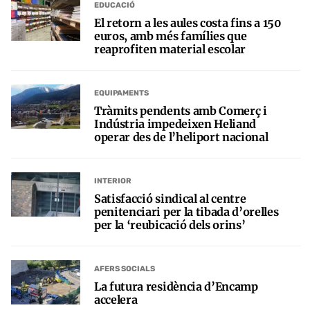
EDUCACIÓ
El retorn a les aules costa fins a 150
euros, amb més famílies que
reaprofiten material escolar
EQUIPAMENTS
Tràmits pendents amb Comerç i
Indústria impedeixen Heliand
operar des de l’heliport nacional
INTERIOR
Satisfacció sindical al centre
penitenciari per la tibada d’orelles
per la ‘reubicació dels orins’
AFERS SOCIALS
La futura residència d’Encamp
accelera