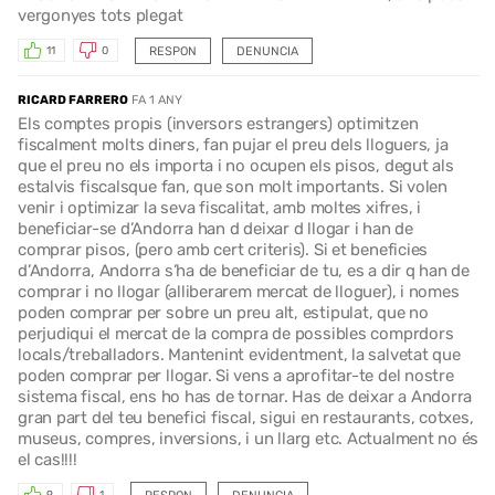
vergonyes tots plegat
RESPON
DENUNCIA
11
0
RICARD FARRERO
FA 1 ANY
Els comptes propis (inversors estrangers) optimitzen
fiscalment molts diners, fan pujar el preu dels lloguers, ja
que el preu no els importa i no ocupen els pisos, degut als
estalvis fiscalsque fan, que son molt importants. Si volen
venir i optimizar la seva fiscalitat, amb moltes xifres, i
beneficiar-se d’Andorra han d deixar d llogar i han de
comprar pisos, (pero amb cert criteris). Si et beneficies
d’Andorra, Andorra s’ha de beneficiar de tu, es a dir q han de
comprar i no llogar (alliberarem mercat de lloguer), i nomes
poden comprar per sobre un preu alt, estipulat, que no
perjudiqui el mercat de la compra de possibles comprdors
locals/treballadors. Mantenint evidentment, la salvetat que
poden comprar per llogar. Si vens a aprofitar-te del nostre
sistema fiscal, ens ho has de tornar. Has de deixar a Andorra
gran part del teu benefici fiscal, sigui en restaurants, cotxes,
museus, compres, inversions, i un llarg etc. Actualment no és
el cas!!!!