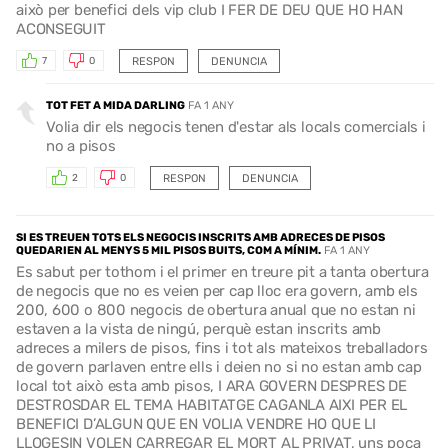
això per benefici dels vip club I FER DE DEU QUE HO HAN
ACONSEGUIT
RESPON
DENUNCIA
7
0
TOT FET A MIDA DARLING
FA 1 ANY
Volia dir els negocis tenen d'estar als locals comercials i
no a pisos
RESPON
DENUNCIA
2
0
SI ES TREUEN TOTS ELS NEGOCIS INSCRITS AMB ADRECES DE PISOS
QUEDARIEN AL MENYS 5 MIL PISOS BUITS, COM A MÍNIM.
FA 1 ANY
Es sabut per tothom i el primer en treure pit a tanta obertura
de negocis que no es veien per cap lloc era govern, amb els
200, 600 o 800 negocis de obertura anual que no estan ni
estaven a la vista de ningú, perquè estan inscrits amb
adreces a milers de pisos, fins i tot als mateixos treballadors
de govern parlaven entre ells i deien no si no estan amb cap
local tot això esta amb pisos, I ARA GOVERN DESPRES DE
DESTROSDAR EL TEMA HABITATGE CAGANLA AIXI PER EL
BENEFICI D’ALGUN QUE EN VOLIA VENDRE HO QUE LI
LLOGESIN VOLEN CARREGAR EL MORT AL PRIVAT, uns poca