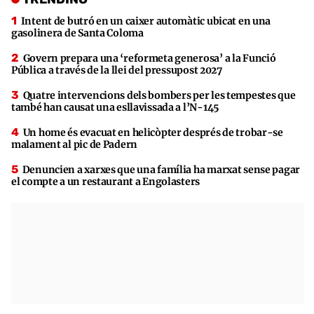
Intent de butró en un caixer automàtic ubicat en una
gasolinera de Santa Coloma
Govern prepara una ‘reformeta generosa’ a la Funció
Pública a través de la llei del pressupost 2027
Quatre intervencions dels bombers per les tempestes que
també han causat una esllavissada a l’N-145
Un home és evacuat en helicòpter després de trobar-se
malament al pic de Padern
Denuncien a xarxes que una família ha marxat sense pagar
el compte a un restaurant a Engolasters