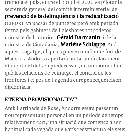
tremola el pols, entre el 2019 i el 2020 va pilotar la
secretaria general del comitè interministerial de
prevenció de la delinqüència i la radicalització
(CIPDR), va passar de puntetes però amb petjada
ferma pels gabinets de l'aleshores totpoderós
Gérald Darmanin
ministre de l'Interior,
, i de la
Marlène Schiappa
ministra de Ciutadania,
. Amb
aquest bagatge, el qui es preveu nou home fort de
Macron a Andorra aportarà un tarannà clarament
diferent del del seu predecessor, en un moment en
què les relacions de veïnatge, el control de les
fronteres i el pes de l'agenda europea requereixen
diplomàcia.
ETERNA PROVISIONALITAT
Amb l'arribada de Rose, Andorra veurà passar un
nou representant personal en un període de temps
relativament curt, una situació que comença a ser
habitual cada vegada que París reestructura els seus