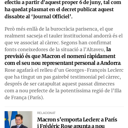
efectiu a partir d'aquest proper 6 de juny, tal com
ha quedat plasmat en el decret publicat aquest
dissabte al
‘
Journal Officiel
’
.
Però més enllà de la burocràcia parisenca, el que
realment sacseja el tauler institucional andorrà és el
que ve associat al càrrec. Segons han confirmat
la
fonts coneixedores de la situació a l’
Altaveu
,
previsió és que Macron el nomeni ràpidament
com el seu nou representant personal a Andorra
.
Rose agafarà el relleu d'un Georges-François Leclerc
que ha tingut un pas gairebé testimonial pel càrrec,
després de ser catapultat aquest passat dimecres
com a nou prefecte de la potentíssima regió de l’Illa
de França (París).
RELACIONAT
Macron s’emporta Leclerc a París
i Frédéric Rose apunta a nou