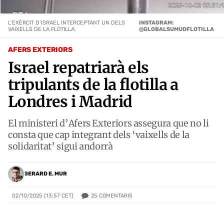
L‘EXÈRCIT D’ISRAEL INTERCEPTANT UN DELS
INSTAGRAM:
VAIXELLS DE LA FLOTILLA.
@GLOBALSUMUDFLOTILLA
AFERS EXTERIORS
Israel repatriarà els
tripulants de la flotilla a
Londres i Madrid
El ministeri d’Afers Exteriors assegura que no li
consta que cap integrant dels ‘vaixells de la
solidaritat’ sigui andorrà
GERARD E. MUR
25
COMENTARIS
02/10/2025 (13:57 CET)