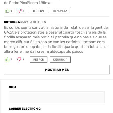
de PedroPicaPiedra i Bilma-
RESPON
DENUNCIA
3
1
NOTICIES A GUST
FA 10 MESOS
Es curiós com a canviat la història del relat, de ser la gent de
GAZA els protagonistes a pasar al cuarto fosc i ara els de la
flotilla acaparen més notícia i pantalla que no pas els que es
moren allà, curiós eh cap on van les notícies, i tothom com
borregos preocupats per la flotilla que lo que han fet es anar
allà a fer el merda i crear maldecaps als paísos
RESPON
DENUNCIA
7
9
MOSTRAR MÉS
NOM
CORREU ELECTRÒNIC