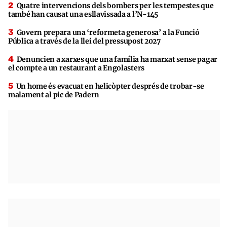
Quatre intervencions dels bombers per les tempestes que
també han causat una esllavissada a l’N-145
Govern prepara una ‘reformeta generosa’ a la Funció
Pública a través de la llei del pressupost 2027
Denuncien a xarxes que una família ha marxat sense pagar
el compte a un restaurant a Engolasters
Un home és evacuat en helicòpter després de trobar-se
malament al pic de Padern