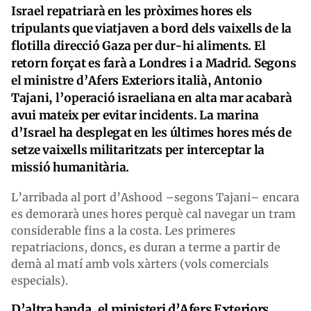
Israel repatriarà en les pròximes hores els
tripulants que viatjaven a bord dels vaixells de la
flotilla direcció Gaza per dur-hi aliments. El
retorn forçat es farà a Londres i a Madrid. Segons
el ministre d’Afers Exteriors italià, Antonio
Tajani, l’operació israeliana en alta mar acabarà
avui mateix per evitar incidents. La marina
d’Israel ha desplegat en les últimes hores més de
setze vaixells militaritzats per interceptar la
missió humanitària.
L’arribada al port d’Ashood –segons Tajani– encara
es demorarà unes hores perquè cal navegar un tram
considerable fins a la costa. Les primeres
repatriacions, doncs, es duran a terme a partir de
demà al matí amb vols xàrters (vols comercials
especials).
D’altra banda, el ministeri d’Afers Exteriors