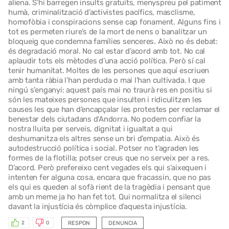
aliena. S’hi barregen insults gratuïts, menyspreu pel patiment
humà, criminalització d’activistes pacífics, masclisme,
homofòbia i conspiracions sense cap fonament. Alguns fins i
tot es permeten riure’s de la mort de nens o banalitzar un
bloqueig que condemna famílies senceres. Això no és debat:
és degradació moral. No cal estar d’acord amb tot. No cal
aplaudir tots els mètodes d’una acció política. Però sí cal
tenir humanitat. Moltes de les persones que aquí escriuen
amb tanta ràbia l’han perduda o mai l’han cultivada. I que
ningú s’enganyi: aquest país mai no traurà res en positiu si
són les mateixes persones que insulten i ridiculitzen les
causes les que han d’encapçalar les protestes per reclamar el
benestar dels ciutadans d’Andorra. No podem confiar la
nostra lluita per serveis, dignitat i igualtat a qui
deshumanitza els altres sense un bri d’empatia. Això és
autodestrucció política i social. Potser no t’agraden les
formes de la flotilla; potser creus que no serveix per a res.
D’acord. Però prefereixo cent vegades els qui s’aixequen i
intenten fer alguna cosa, encara que fracassin, que no pas
els qui es queden al sofà rient de la tragèdia i pensant que
amb un meme ja ho han fet tot. Qui normalitza el silenci
davant la injustícia és còmplice d’aquesta injustícia.
RESPON
DENUNCIA
2
0