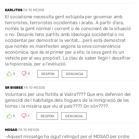
KARLITOS
FA 10 MESOS
El socialisme necessita gent estúpida per governar amb
terroristes, terroristes occidentals i àrabs. A partir d'ara,
només la gent normal i corrent o és conscient de la situació
o no. Després tens partits amb ideologia occidental o no
occidental per demostrar la veritat... però està demostrat
que només es manifesten segons la seva conveniència
econòmica, que és el primer per a ells; la seva gent és un
vehicle per al seu propòsit. La clau és saber llegir i desxifrar
la hipocresia, per a l'evolució.
RESPON
DENUNCIA
0
0
SR BISBEE
FA 10 MESOS
Voluntaris per una flotilla al Valira???? Que ens defensin del
genocidi de l habitatge,dels lloguers de la inmigració de les
torres i la misèria que viu el país???? On són????.
RESPON
DENUNCIA
5
1
MOSAD
FA 10 MESOS
-Aquest missatge ha sigut retingut per el MOSAD per ordre