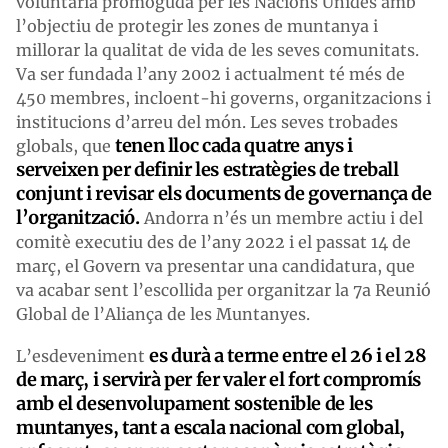
voluntària promoguda per les Nacions Unides amb
l’objectiu de protegir les zones de muntanya i
millorar la qualitat de vida de les seves comunitats.
Va ser fundada l’any 2002 i actualment té més de
450 membres, incloent-hi governs, organitzacions i
institucions d’arreu del món. Les seves trobades
tenen lloc cada quatre anys i
globals, que
serveixen per definir les estratègies de treball
conjunt i revisar els documents de governança de
l’organització.
Andorra n’és un membre actiu i del
comitè executiu des de l’any 2022 i el passat 14 de
març, el Govern va presentar una candidatura, que
va acabar sent l’escollida per organitzar la 7a Reunió
Global de l’Aliança de les Muntanyes.
es durà a terme entre el 26 i el 28
L’esdeveniment
de març, i servirà per fer valer el fort compromís
amb el desenvolupament sostenible de les
muntanyes, tant a escala nacional com global,