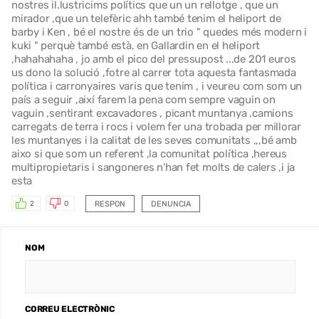
nostres il.lustricims polítics que un un rellotge , que un
mirador ,que un telefèric ahh també tenim el heliport de
barby i Ken , bé el nostre és de un trio " quedes més modern i
kuki " perquè també està, en Gallardin en el heliport
,hahahahaha , jo amb el pico del pressupost ...de 201 euros
us dono la solució ,fotre al carrer tota aquesta fantasmada
política i carronyaires varis que tenim , i veureu com som un
país a seguir ,així farem la pena com sempre vaguin on
vaguin ,sentirant excavadores , picant muntanya ,camions
carregats de terra i rocs i volem fer una trobada per millorar
les muntanyes i la calitat de les seves comunitats ,,,bé amb
aixo si que som un referent ,la comunitat política ,hereus
multipropietaris i sangoneres n'han fet molts de calers ,i ja
esta
RESPON
DENUNCIA
2
0
NOM
CORREU ELECTRÒNIC