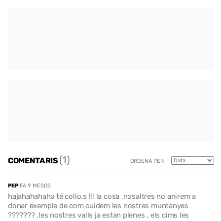
(1)
COMENTARIS
ORDENA PER
PEP
FA 9 MESOS
hajahahahaha té collo.s !!! la cosa ,nosaltres no anirem a
donar exemple de com cuidem les nostres muntanyes
??????? ,les nostres valls ja estan plenes , els cims les