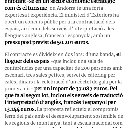
enfocant-se en un sector econòmic estratègic
com és el turisme
, on Andorra té una forta
expertesa i experiència. El ministeri d’Exteriors ha
obert un concurs públic per a la contractació dels
espais, així com dels serveis d’interpretació a les
llengües anglesa, francesa i espanyola, amb un
pressupost previst de 50.201 euros.
el
El contracte es divideix en dos lots: d’una banda,
lloguer dels espais
-que inclou una sala de
conferències per una capacitat de 200 persones amb
escenari, tres sales petites, servei de càtering per
cafès, dinars i la celebració d’un còctel de gala per la
per un import de 37.087 euros. Pel
primera nit-
que fa al segon lot, inclou els serveis de traducció
i interpretació d’anglès, francès i espanyol per
13.144 euros.
La proposta reflecteix el compromís
ferm del país amb el desenvolupament sostenible de
les regions de muntanya, tant a escala nacional com