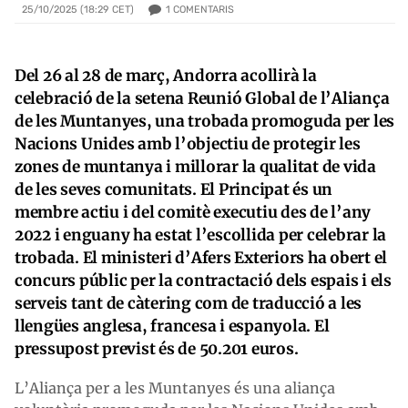
1
COMENTARIS
25/10/2025 (18:29 CET)
Del 26 al 28 de març, Andorra acollirà la
celebració de la setena Reunió Global de l’Aliança
de les Muntanyes, una trobada promoguda per les
Nacions Unides amb l’objectiu de protegir les
zones de muntanya i millorar la qualitat de vida
de les seves comunitats. El Principat és un
membre actiu i del comitè executiu des de l’any
2022 i enguany ha estat l’escollida per celebrar la
trobada. El ministeri d’Afers Exteriors ha obert el
concurs públic per la contractació dels espais i els
serveis tant de càtering com de traducció a les
llengües anglesa, francesa i espanyola. El
pressupost previst és de 50.201 euros.
L’Aliança per a les Muntanyes és una aliança