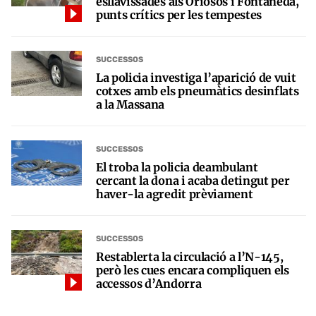
esllavissades als Oriosos i Fontaneda,
punts crítics per les tempestes
SUCCESSOS
La policia investiga l’aparició de vuit
cotxes amb els pneumàtics desinflats
a la Massana
SUCCESSOS
El troba la policia deambulant
cercant la dona i acaba detingut per
haver-la agredit prèviament
SUCCESSOS
Restablerta la circulació a l’N-145,
però les cues encara compliquen els
accessos d’Andorra