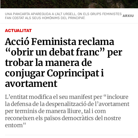
UNA PANCARTA APAREGUDA A L'ALT URGELL, ON ELS GRUPS FEMINISTES
ARXIU
FAN COSTAT ALS SEUS HOMÒNIMS DEL PRINCIPAT.
ACTUALITAT
Acció Feminista reclama
“obrir un debat franc” per
trobar la manera de
conjugar Coprincipat i
avortament
L’entitat modifica el seu manifest per “incloure
la defensa de la despenalització de l’avortament
per terminis de manera lliure, tal i com
reconeixen els països democràtics del nostre
entorn"