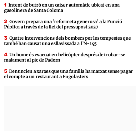
Intent de butró en un caixer automàtic ubicat en una
gasolinera de Santa Coloma
Govern prepara una ‘reformeta generosa’ a la Funció
Pública a través de la llei del pressupost 2027
Quatre intervencions dels bombers per les tempestes que
també han causat una esllavissada a l’N-145
Un home és evacuat en helicòpter després de trobar-se
malament al pic de Padern
Denuncien a xarxes que una família ha marxat sense pagar
el compte a un restaurant a Engolasters