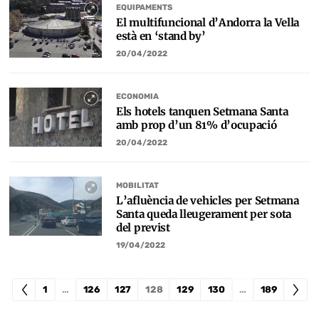
EQUIPAMENTS
El multifuncional d’Andorra la Vella
està en ‘stand by’
20/04/2022
ECONOMIA
Els hotels tanquen Setmana Santa
amb prop d’un 81% d’ocupació
20/04/2022
MOBILITAT
L’afluència de vehicles per Setmana
Santa queda lleugerament per sota
del previst
19/04/2022
1
…
126
127
128
129
130
…
189