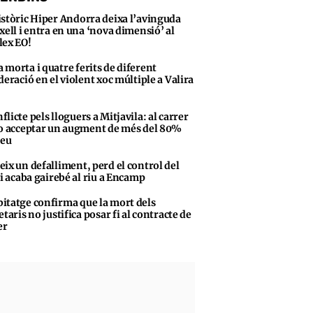
istòric Hiper Andorra deixa l’avinguda
xell i entra en una ‘nova dimensió’ al
ex EO!
 morta i quatre ferits de diferent
deració en el violent xoc múltiple a Valira
flicte pels lloguers a Mitjavila: al carrer
o acceptar un augment de més del 80%
reu
eix un defalliment, perd el control del
 i acaba gairebé al riu a Encamp
itatge confirma que la mort dels
taris no justifica posar fi al contracte de
er