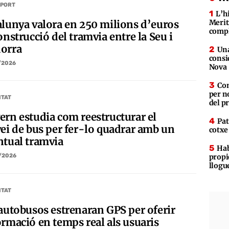
PORT
L’h
alunya valora en 250 milions d’euros
Merit
compl
onstrucció del tramvia entre la Seu i
orra
Una
consi
/2026
Nova
Con
per n
ITAT
del p
ern estudia com reestructurar el
Pat
vei de bus per fer-lo quadrar amb un
cotxe
ntual tramvia
Hab
propie
/2026
llogu
ITAT
 autobusos estrenaran GPS per oferir
ormació en temps real als usuaris