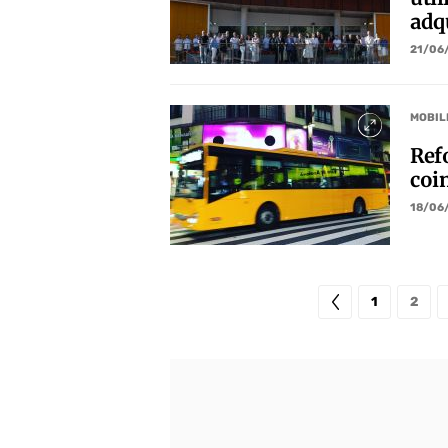
adq
21/06
MOBIL
Ref
coi
18/06
1
2