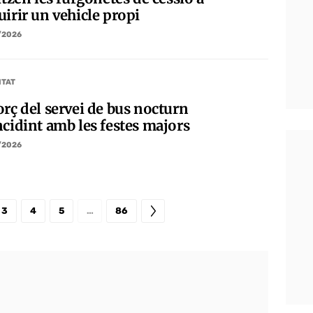
uirir un vehicle propi
/2026
ITAT
orç del servei de bus nocturn
ncidint amb les festes majors
/2026
3
4
5
…
86