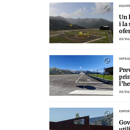
EQUIP
Un h
i la
ofer
22/06
INFRA
Prev
pri
l’he
22/06
ESPOR
Gov
util