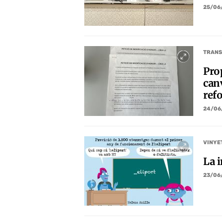
25/06
TRANS
Pro
canv
refo
24/06
VINYE
La 
23/06