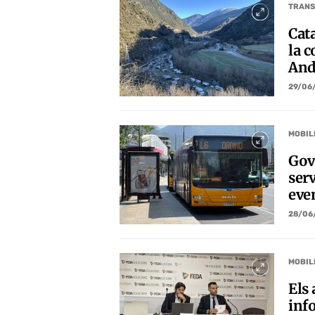
TRANS
Cat
la c
And
29/06
MOBIL
Gov
ser
eve
28/06
MOBIL
Els
inf